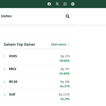
l Emiten
Saham Top Gainer
Lihat semua →
VOKS
Rp 270
1
+35.00%
KBLV
Rp 157
2
+24.60%
MCAS
Rp 296
3
+24.37%
ISAT
Rp 2.170
4
+14.21%