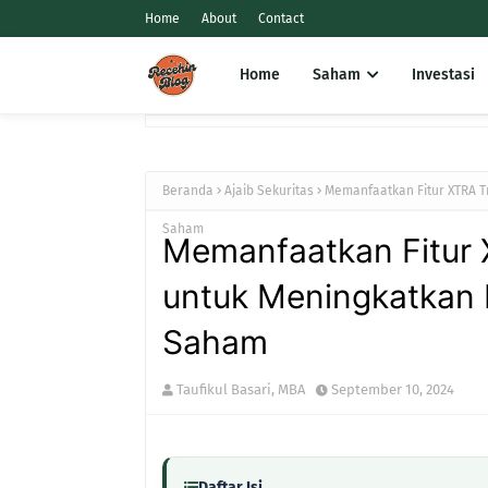
Home
About
Contact
Home
Saham
Investasi
Beranda
Ajaib Sekuritas
Memanfaatkan Fitur XTRA Tr
Saham
Memanfaatkan Fitur X
untuk Meningkatkan 
Saham
Taufikul Basari, MBA
September 10, 2024
Daftar Isi