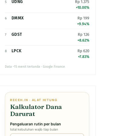
UDNG
Rp 1.375
5
+10.00%
DMMX
Rp 199
6
+9.94%
GDST
Rp 126
7
+8.62%
LPCK
Rp 620
8
+7.83%
Data ~15 menit tertunda · Google Finance
RECEH.IN · ALAT HITUNG
Kalkulator Dana
Darurat
Pengeluaran rutin per bulan
total kebutuhan wajib tiap bulan