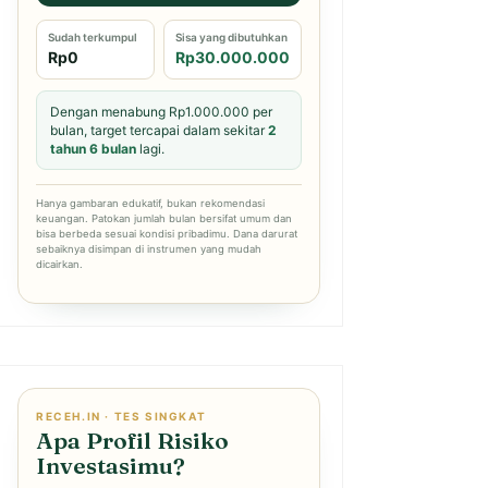
Sudah terkumpul
Sisa yang dibutuhkan
Rp0
Rp30.000.000
Dengan menabung Rp1.000.000 per
bulan, target tercapai dalam sekitar
2
tahun 6 bulan
lagi.
Hanya gambaran edukatif, bukan rekomendasi
keuangan. Patokan jumlah bulan bersifat umum dan
bisa berbeda sesuai kondisi pribadimu. Dana darurat
sebaiknya disimpan di instrumen yang mudah
dicairkan.
RECEH.IN · TES SINGKAT
Apa Profil Risiko
Investasimu?