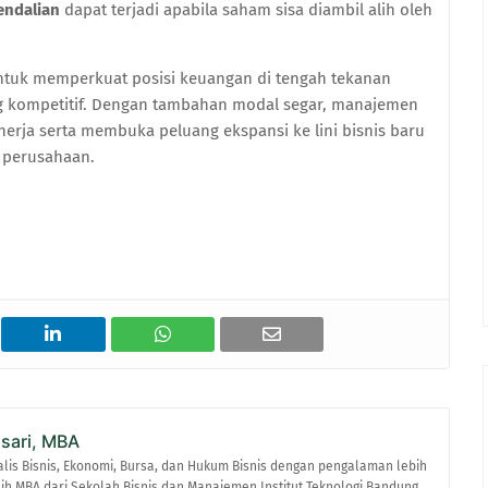
endalian
dapat terjadi apabila saham sisa diambil alih oleh
untuk memperkuat posisi keuangan di tengah tekanan
ang kompetitif. Dengan tambahan modal segar, manajemen
rja serta membuka peluang ekspansi ke lini bisnis baru
 perusahaan.
asari, MBA
alis Bisnis, Ekonomi, Bursa, dan Hukum Bisnis dengan pengalaman lebih
raih MBA dari Sekolah Bisnis dan Manajemen Institut Teknologi Bandung.