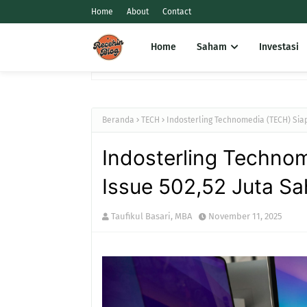
Home
About
Contact
Home
Saham
Investasi
Beranda
TECH
Indosterling Technomedia (TECH) Sia
Indosterling Techno
Issue 502,52 Juta S
Taufikul Basari, MBA
November 11, 2025