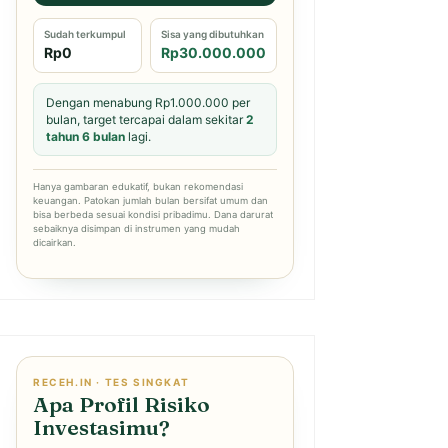
Sudah terkumpul
Sisa yang dibutuhkan
Rp0
Rp30.000.000
Dengan menabung Rp1.000.000 per
bulan, target tercapai dalam sekitar
2
tahun 6 bulan
lagi.
Hanya gambaran edukatif, bukan rekomendasi
keuangan. Patokan jumlah bulan bersifat umum dan
bisa berbeda sesuai kondisi pribadimu. Dana darurat
sebaiknya disimpan di instrumen yang mudah
dicairkan.
RECEH.IN · TES SINGKAT
Apa Profil Risiko
Investasimu?