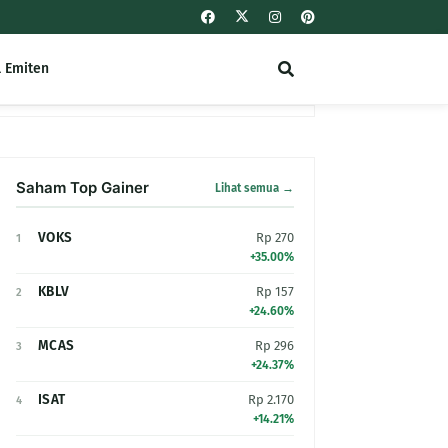
l Emiten
Saham Top Gainer
Lihat semua →
VOKS
Rp 270
1
+35.00%
KBLV
Rp 157
2
+24.60%
MCAS
Rp 296
3
+24.37%
ISAT
Rp 2.170
4
+14.21%