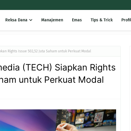
Reksa Dana
Manajemen
Emas
Tips & Trick
Profi
pkan Rights Issue 502,52 Juta Saham untuk Perkuat Modal
media (TECH) Siapkan Rights
aham untuk Perkuat Modal