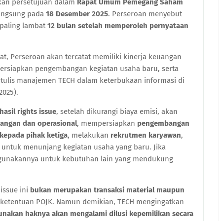
akan persetujuan dalam
Rapat Umum Pemegang Saham
langsung pada
18 Desember 2025
. Perseroan menyebut
 paling lambat
12 bulan setelah memperoleh pernyataan
t, Perseroan akan tercatat memiliki kinerja keuangan
ersiapkan pengembangan kegiatan usaha baru, serta
 tulis manajemen TECH dalam keterbukaan informasi di
2025).
hasil rights issue
, setelah dikurangi biaya emisi, akan
angan dan operasional
, mempersiapkan
pengembangan
kepada pihak ketiga
, melakukan
rekrutmen karyawan
,
untuk menunjang kegiatan usaha yang baru. Jika
ggunakannya untuk kebutuhan lain yang mendukung
issue ini
bukan merupakan transaksi material maupun
 ketentuan POJK. Namun demikian, TECH mengingatkan
akan haknya akan mengalami dilusi kepemilikan secara