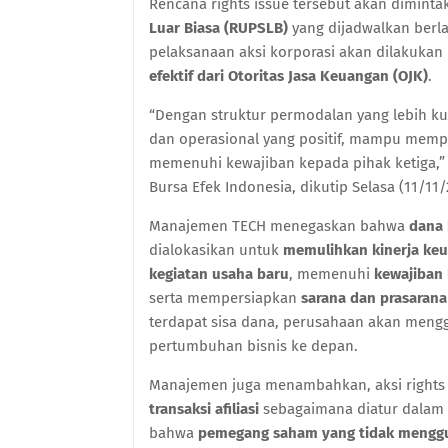
Rencana rights issue tersebut akan dimint
Luar Biasa (RUPSLB)
yang dijadwalkan ber
pelaksanaan aksi korporasi akan dilakukan
efektif dari Otoritas Jasa Keuangan (OJK)
.
“Dengan struktur permodalan yang lebih kua
dan operasional yang positif, mampu memp
memenuhi kewajiban kepada pihak ketiga,”
Bursa Efek Indonesia, dikutip Selasa (11/11/
Manajemen TECH menegaskan bahwa
dana 
dialokasikan untuk
memulihkan kinerja keu
kegiatan usaha baru
, memenuhi
kewajiban 
serta mempersiapkan
sarana dan prasarana
terdapat sisa dana, perusahaan akan men
pertumbuhan bisnis ke depan.
Manajemen juga menambahkan, aksi rights 
transaksi afiliasi
sebagaimana diatur dalam
bahwa
pemegang saham yang tidak menggun