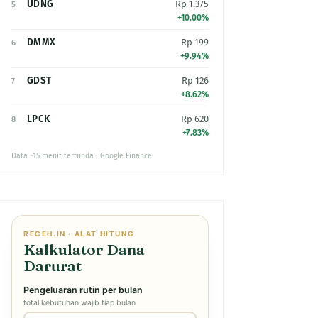
UDNG
Rp 1.375
5
+10.00%
DMMX
Rp 199
6
+9.94%
GDST
Rp 126
7
+8.62%
LPCK
Rp 620
8
+7.83%
Data ~15 menit tertunda · Google Finance
RECEH.IN · ALAT HITUNG
Kalkulator Dana
Darurat
Pengeluaran rutin per bulan
total kebutuhan wajib tiap bulan