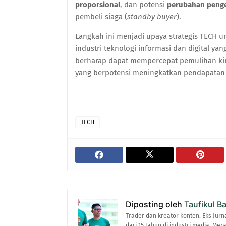
proporsional
, dan potensi
perubahan peng
pembeli siaga (
standby buyer
).
Langkah ini menjadi upaya strategis TECH 
industri teknologi informasi dan digital y
berharap dapat mempercepat pemulihan kine
yang berpotensi meningkatkan pendapatan
TECH
Diposting oleh
Taufikul B
Trader dan kreator konten. Eks Jurn
dari 15 tahun di industri media. Me