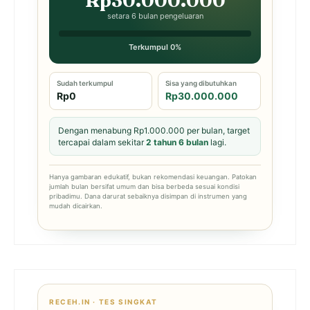
Rp30.000.000
setara 6 bulan pengeluaran
Terkumpul 0%
Sudah terkumpul
Sisa yang dibutuhkan
Rp0
Rp30.000.000
Dengan menabung Rp1.000.000 per bulan, target
tercapai dalam sekitar
2 tahun 6 bulan
lagi.
Hanya gambaran edukatif, bukan rekomendasi keuangan. Patokan
jumlah bulan bersifat umum dan bisa berbeda sesuai kondisi
pribadimu. Dana darurat sebaiknya disimpan di instrumen yang
mudah dicairkan.
RECEH.IN · TES SINGKAT