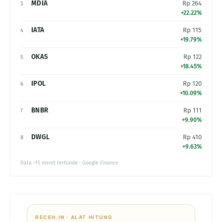
MDIA
Rp 264
3
+22.22%
IATA
Rp 115
4
+19.79%
OKAS
Rp 122
5
+18.45%
IPOL
Rp 120
6
+10.09%
BNBR
Rp 111
7
+9.90%
DWGL
Rp 410
8
+9.63%
Data ~15 menit tertunda · Google Finance
RECEH.IN · ALAT HITUNG