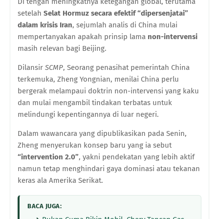
Di tengah meningkatnya ketegangan global, terutama
setelah
Selat Hormuz secara efektif “dipersenjatai”
dalam krisis Iran
, sejumlah analis di China mulai
mempertanyakan apakah prinsip lama
non-intervensi
masih relevan bagi Beijing.
Dilansir
SCMP
, Seorang penasihat pemerintah China
terkemuka, Zheng Yongnian, menilai China perlu
bergerak melampaui doktrin non-intervensi yang kaku
dan mulai mengambil tindakan terbatas untuk
melindungi kepentingannya di luar negeri.
Dalam wawancara yang dipublikasikan pada Senin,
Zheng menyerukan konsep baru yang ia sebut
“intervention 2.0”
, yakni pendekatan yang lebih aktif
namun tetap menghindari gaya dominasi atau tekanan
keras ala Amerika Serikat.
BACA JUGA: