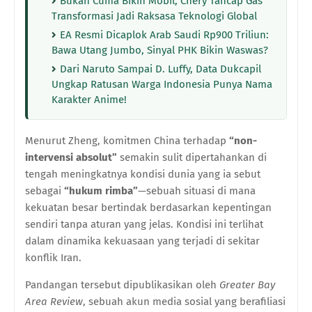
Bukan Cuma Bikin Mobil, Chery Tancap Gas
Transformasi Jadi Raksasa Teknologi Global
EA Resmi Dicaplok Arab Saudi Rp900 Triliun:
Bawa Utang Jumbo, Sinyal PHK Bikin Waswas?
Dari Naruto Sampai D. Luffy, Data Dukcapil
Ungkap Ratusan Warga Indonesia Punya Nama
Karakter Anime!
Menurut Zheng, komitmen China terhadap
“non-
intervensi absolut”
semakin sulit dipertahankan di
tengah meningkatnya kondisi dunia yang ia sebut
sebagai
“hukum rimba”
—sebuah situasi di mana
kekuatan besar bertindak berdasarkan kepentingan
sendiri tanpa aturan yang jelas. Kondisi ini terlihat
dalam dinamika kekuasaan yang terjadi di sekitar
konflik Iran.
Pandangan tersebut dipublikasikan oleh
Greater Bay
Area Review
, sebuah akun media sosial yang berafiliasi