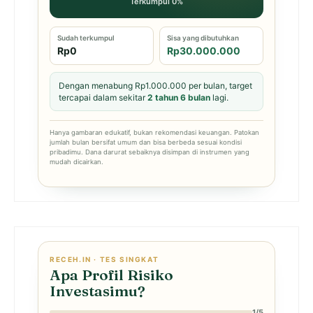
Terkumpul 0%
Sudah terkumpul
Sisa yang dibutuhkan
Rp0
Rp30.000.000
Dengan menabung Rp1.000.000 per bulan, target
tercapai dalam sekitar
2 tahun 6 bulan
lagi.
Hanya gambaran edukatif, bukan rekomendasi keuangan. Patokan
jumlah bulan bersifat umum dan bisa berbeda sesuai kondisi
pribadimu. Dana darurat sebaiknya disimpan di instrumen yang
mudah dicairkan.
RECEH.IN · TES SINGKAT
Apa Profil Risiko
Investasimu?
1/5