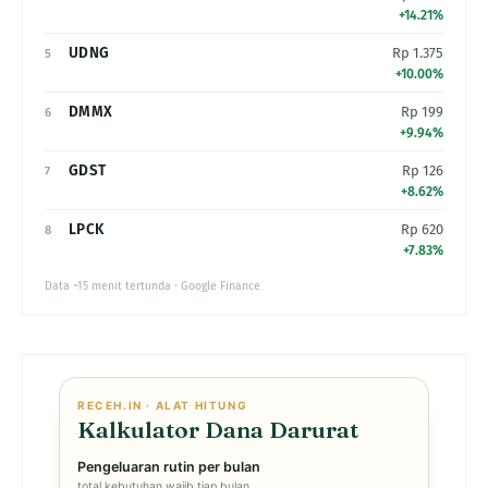
+14.21%
UDNG
Rp 1.375
5
+10.00%
DMMX
Rp 199
6
+9.94%
GDST
Rp 126
7
+8.62%
LPCK
Rp 620
8
+7.83%
Data ~15 menit tertunda · Google Finance
RECEH.IN · ALAT HITUNG
Kalkulator Dana Darurat
Pengeluaran rutin per bulan
total kebutuhan wajib tiap bulan