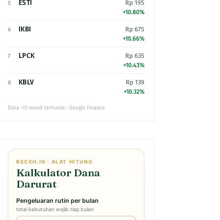
ESTI
Rp 195
5
+10.80%
IKBI
Rp 675
6
+10.66%
LPCK
Rp 635
7
+10.43%
KBLV
Rp 139
8
+10.32%
Data ~15 menit tertunda · Google Finance
RECEH.IN · ALAT HITUNG
Kalkulator Dana
Darurat
Pengeluaran rutin per bulan
total kebutuhan wajib tiap bulan