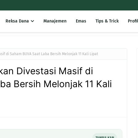
Reksa Dana
Manajemen
Emas
Tips & Trick
Profi
if di Saham BUVA Saat Laba Bersih Melonjak 11 Kali Lipat
an Divestasi Masif di
a Bersih Melonjak 11 Kali
TAMPILKAN