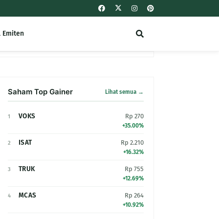
l Emiten
Saham Top Gainer
Lihat semua →
VOKS
Rp 270
1
+35.00%
ISAT
Rp 2.210
2
+16.32%
TRUK
Rp 755
3
+12.69%
MCAS
Rp 264
4
+10.92%