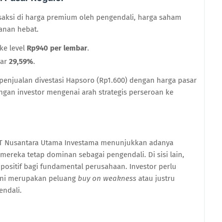
ansaksi di harga premium oleh pengendali, harga saham
anan hebat.
ke level
Rp940 per lembar
.
sar
29,59%
.
 penjualan divestasi Hapsoro (Rp1.600) dengan harga pasar
ngan investor mengenai arah strategis perseroan ke
PT Nusantara Utama Investama menunjukkan adanya
mereka tetap dominan sebagai pengendali. Di sisi lain,
 positif bagi fundamental perusahaan. Investor perlu
ini merupakan peluang
buy on weakness
atau justru
endali.