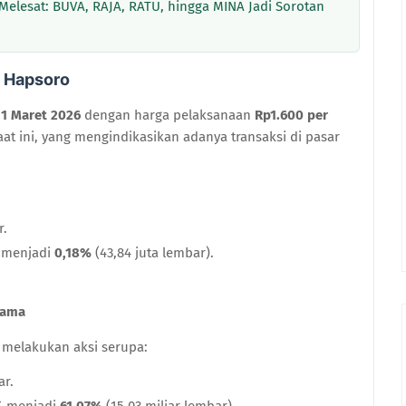
lesat: BUVA, RAJA, RATU, hingga MINA Jadi Sorotan
y Hapsoro
11 Maret 2026
dengan harga pelaksanaan
Rp1.600 per
saat ini, yang mengindikasikan adanya transaksi di pasar
r.
 menjadi
0,18%
(43,84 juta lembar).
tama
a melakukan aksi serupa:
ar.
% menjadi
61,07%
(15,03 miliar lembar).