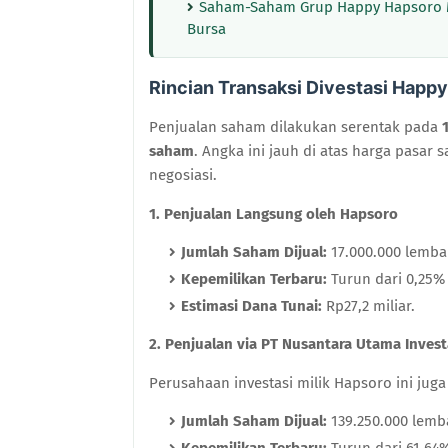
Saham-Saham Grup Happy Hapsoro Me
Bursa
Rincian Transaksi Divestasi Happ
Penjualan saham dilakukan serentak pada
saham
. Angka ini jauh di atas harga pasar 
negosiasi.
1. Penjualan Langsung oleh Hapsoro
Jumlah Saham Dijual:
17.000.000 lemba
Kepemilikan Terbaru:
Turun dari 0,25%
Estimasi Dana Tunai:
Rp27,2 miliar.
2. Penjualan via PT Nusantara Utama Inves
Perusahaan investasi milik Hapsoro ini jug
Jumlah Saham Dijual:
139.250.000 lemb
Kepemilikan Terbaru:
Turun dari 61,64