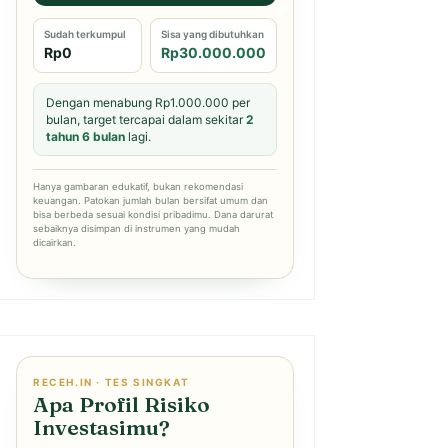
Sudah terkumpul
Sisa yang dibutuhkan
Rp0
Rp30.000.000
Dengan menabung Rp1.000.000 per
bulan, target tercapai dalam sekitar
2
tahun 6 bulan
lagi.
Hanya gambaran edukatif, bukan rekomendasi
keuangan. Patokan jumlah bulan bersifat umum dan
bisa berbeda sesuai kondisi pribadimu. Dana darurat
sebaiknya disimpan di instrumen yang mudah
dicairkan.
RECEH.IN · TES SINGKAT
Apa Profil Risiko
Investasimu?