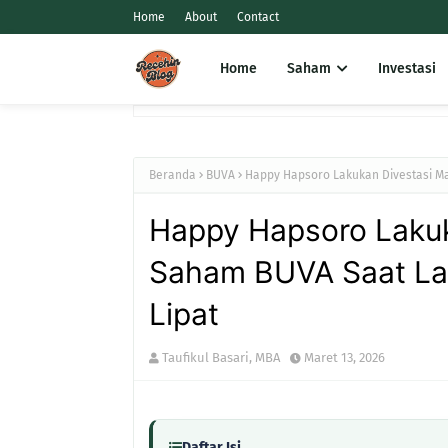
Home
About
Contact
Home
Saham
Investasi
Beranda
BUVA
Happy Hapsoro Lakukan Divestasi Mas
Happy Hapsoro Lakuk
Saham BUVA Saat Lab
Lipat
Taufikul Basari, MBA
Maret 13, 2026
Daftar Isi