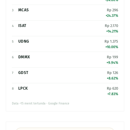
+24.60%
MCAS
Rp 296
3
+24.37%
ISAT
Rp 2.170
4
+14.21%
UDNG
Rp 1.375
5
+10.00%
DMMX
Rp 199
6
+9.94%
GDST
Rp 126
7
+8.62%
LPCK
Rp 620
8
+7.83%
Data ~15 menit tertunda · Google Finance