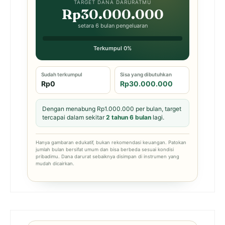
TARGET DANA DARURATMU
Rp30.000.000
setara 6 bulan pengeluaran
Terkumpul 0%
Sudah terkumpul
Sisa yang dibutuhkan
Rp0
Rp30.000.000
Dengan menabung Rp1.000.000 per bulan, target
tercapai dalam sekitar
2 tahun 6 bulan
lagi.
Hanya gambaran edukatif, bukan rekomendasi keuangan. Patokan
jumlah bulan bersifat umum dan bisa berbeda sesuai kondisi
pribadimu. Dana darurat sebaiknya disimpan di instrumen yang
mudah dicairkan.