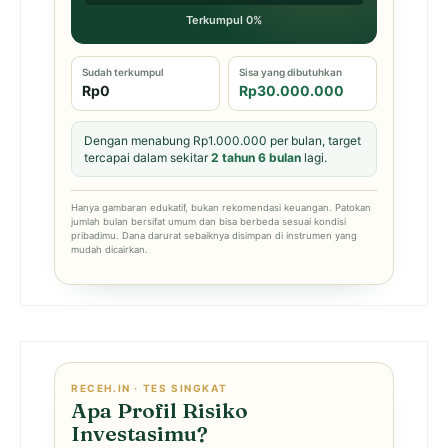
Terkumpul 0%
Sudah terkumpul
Sisa yang dibutuhkan
Rp0
Rp30.000.000
Dengan menabung Rp1.000.000 per bulan, target
tercapai dalam sekitar
2 tahun 6 bulan
lagi.
Hanya gambaran edukatif, bukan rekomendasi keuangan. Patokan
jumlah bulan bersifat umum dan bisa berbeda sesuai kondisi
pribadimu. Dana darurat sebaiknya disimpan di instrumen yang
mudah dicairkan.
RECEH.IN · TES SINGKAT
Apa Profil Risiko
Investasimu?