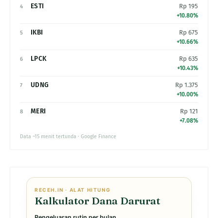
ESTI
Rp 195
4
+10.80%
IKBI
Rp 675
5
+10.66%
LPCK
Rp 635
6
+10.43%
UDNG
Rp 1.375
7
+10.00%
MERI
Rp 121
8
+7.08%
Data ~15 menit tertunda · Google Finance
RECEH.IN · ALAT HITUNG
Kalkulator Dana Darurat
Pengeluaran rutin per bulan