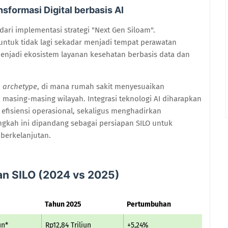
nsformasi Digital berbasis AI
dari implementasi strategi "Next Gen Siloam".
untuk tidak lagi sekadar menjadi tempat perawatan
enjadi ekosistem layanan kesehatan berbasis data dan
 archetype
, di mana rumah sakit menyesuaikan
di masing-masing wilayah. Integrasi teknologi AI diharapkan
fisiensi operasional, sekaligus menghadirkan
ngkah ini dipandang sebagai persiapan SILO untuk
berkelanjutan.
n SILO (2024 vs 2025)
Tahun 2025
Pertumbuhan
un*
Rp12,84 Triliun
+5,24%