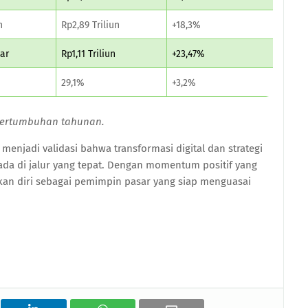
n
Rp2,89 Triliun
+18,3%
iar
Rp1,11 Triliun
+23,47%
29,1%
+3,2%
pertumbuhan tahunan.
enjadi validasi bahwa transformasi digital dan strategi
ada di jalur yang tepat. Dengan momentum positif yang
ikan diri sebagai pemimpin pasar yang siap menguasai