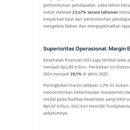
pertumbuhan pendapatan. Laba tahun berjal
induk melesat
23,47% secara tahunan
menj
empat kali lipat dari pertumbuhan pendap
mengelola beban dan mengoptimalkan layana
Superioritas Operasional: Margi
Kesehatan finansial SILO juga terlihat jela
menjadi Rp2,89 triliun. Perbaikan ini dido
2024 menjadi
29,1%
di akhir 2025.
Peningkatan marjin sebesar 3,2% ini bukan a
mencerminkan keberhasilan manajemen da
modal pada fasilitas kesehatan yang lebih p
Rp1,67 triliun, SILO kini memiliki fundame
sebelumnya.