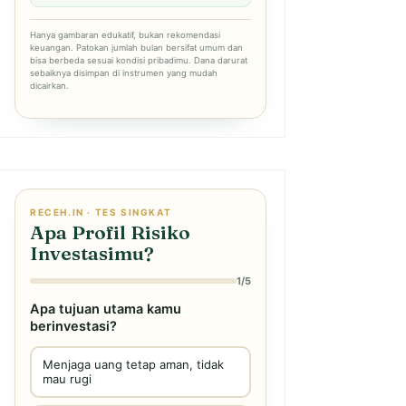
Hanya gambaran edukatif, bukan rekomendasi
keuangan. Patokan jumlah bulan bersifat umum dan
bisa berbeda sesuai kondisi pribadimu. Dana darurat
sebaiknya disimpan di instrumen yang mudah
dicairkan.
RECEH.IN · TES SINGKAT
Apa Profil Risiko
Investasimu?
1/5
Apa tujuan utama kamu
berinvestasi?
Menjaga uang tetap aman, tidak
mau rugi