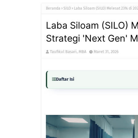
Beranda
SILO
Laba Siloam (SILO) Melesat 23% di 2025
Laba Siloam (SILO) M
Strategi 'Next Gen' M
Taufikul Basari, MBA
Maret 31, 2026
Daftar Isi