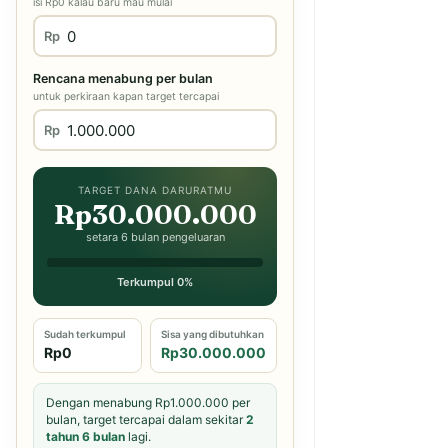
isi Rp0 kalau baru mau mulai
Rp
Rencana menabung per bulan
untuk perkiraan kapan target tercapai
Rp
TARGET DANA DARURATMU
Rp30.000.000
setara 6 bulan pengeluaran
Terkumpul 0%
Sudah terkumpul
Sisa yang dibutuhkan
Rp0
Rp30.000.000
Dengan menabung Rp1.000.000 per
bulan, target tercapai dalam sekitar
2
tahun 6 bulan
lagi.