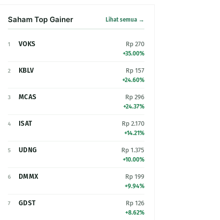
Saham Top Gainer
Lihat semua →
VOKS
Rp 270
1
+35.00%
KBLV
Rp 157
2
+24.60%
MCAS
Rp 296
3
+24.37%
ISAT
Rp 2.170
4
+14.21%
UDNG
Rp 1.375
5
+10.00%
DMMX
Rp 199
6
+9.94%
GDST
Rp 126
7
+8.62%