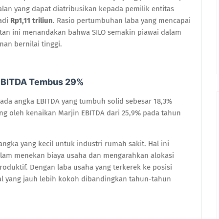
an yang dapat diatribusikan kepada pemilik entitas
adi
Rp1,11 triliun
. Rasio pertumbuhan laba yang mencapai
atan ini menandakan bahwa SILO semakin piawai dalam
n bernilai tinggi.
n EBITDA Tembus 29%
s pada angka EBITDA yang tumbuh solid sebesar 18,3%
rong oleh kenaikan Marjin EBITDA dari 25,9% pada tahun
ngka yang kecil untuk industri rumah sakit. Hal ini
lam menekan biaya usaha dan mengarahkan alokasi
roduktif. Dengan laba usaha yang terkerek ke posisi
ntal yang jauh lebih kokoh dibandingkan tahun-tahun