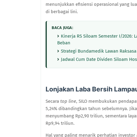
menunjukkan efisiensi operasional yang luar
di berbagai lini.
BACA JUGA:
Kinerja RS Siloam Semester I/2026: 
Beban
Strategi Bundamedik Lawan Raksasa 
Jadwal Cum Date Dividen Siloam Hospi
Lonjakan Laba Bersih Lampa
Secara
top line
, SILO membukukan pendapat
5,24% dibandingkan tahun sebelumnya. Jika
menyumbang Rp2,90 triliun, sementara lay
Rp9,94 triliun.
Hal yang paling menarik perhatian investo