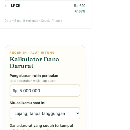
LPCK
Rp 620
8
+7.83%
Data ~15 menit tertunda · Google Finance
RECEH.IN · ALAT HITUNG
Kalkulator Dana
Darurat
Pengeluaran rutin per bulan
total kebutuhan wajib tiap bulan
Rp
Situasi kamu saat ini
Dana darurat yang sudah terkumpul