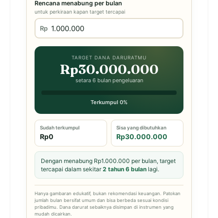
Rencana menabung per bulan
untuk perkiraan kapan target tercapai
Rp
TARGET DANA DARURATMU
Rp30.000.000
setara 6 bulan pengeluaran
Terkumpul 0%
Sudah terkumpul
Sisa yang dibutuhkan
Rp0
Rp30.000.000
Dengan menabung Rp1.000.000 per bulan, target
tercapai dalam sekitar
2 tahun 6 bulan
lagi.
Hanya gambaran edukatif, bukan rekomendasi keuangan. Patokan
jumlah bulan bersifat umum dan bisa berbeda sesuai kondisi
pribadimu. Dana darurat sebaiknya disimpan di instrumen yang
mudah dicairkan.