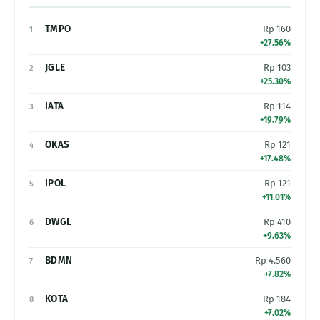
TMPO
Rp 160
1
+27.56%
JGLE
Rp 103
2
+25.30%
IATA
Rp 114
3
+19.79%
OKAS
Rp 121
4
+17.48%
IPOL
Rp 121
5
+11.01%
DWGL
Rp 410
6
+9.63%
BDMN
Rp 4.560
7
+7.82%
KOTA
Rp 184
8
+7.02%