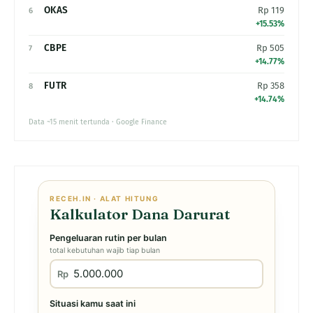
OKAS
Rp 119
6
+15.53%
CBPE
Rp 505
7
+14.77%
FUTR
Rp 358
8
+14.74%
Data ~15 menit tertunda · Google Finance
RECEH.IN · ALAT HITUNG
Kalkulator Dana Darurat
Pengeluaran rutin per bulan
total kebutuhan wajib tiap bulan
Rp
Situasi kamu saat ini