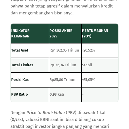
bahwa bank tetap agresif dalam menyalurkan kredit
dan mengembangkan bisnisnya.
INDIKATOR
POSISI AKHIR
PERTUMBUHAN
KEUANGAN
2025
(YOY)
Total Aset
Rp1.362,05 Triliun
+20,52%
Total Ekuitas
Rp176,34 Triliun
Stabil
Posisi Kas
Rp85,80 Triliun
+35,05%
PBV Ratio
0,93 kali
-
Dengan
Price to Book Value
(PBV) di bawah 1 kali
(0,93x), valuasi BBNI saat ini bisa dibilang cukup
atraktif bagi investor jangka panjang yang mencari