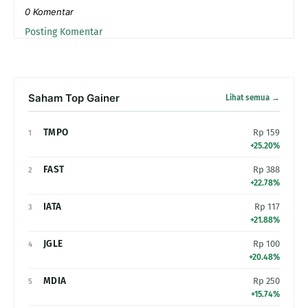
0 Komentar
Posting Komentar
Saham Top Gainer
Lihat semua →
TMPO
Rp 159
1
+25.20%
FAST
Rp 388
2
+22.78%
IATA
Rp 117
3
+21.88%
JGLE
Rp 100
4
+20.48%
MDIA
Rp 250
5
+15.74%