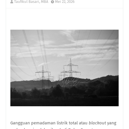
Taufikul Basari, MBA
Mei 22, 2026
Gangguan pemadaman listrik total atau
blackout
yang