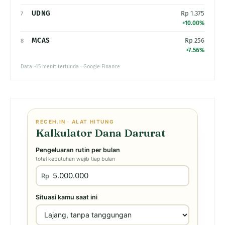
UDNG
Rp 1.375
7
+10.00%
MCAS
Rp 256
8
+7.56%
Data ~15 menit tertunda · Google Finance
RECEH.IN · ALAT HITUNG
Kalkulator Dana Darurat
Pengeluaran rutin per bulan
total kebutuhan wajib tiap bulan
Rp
Situasi kamu saat ini