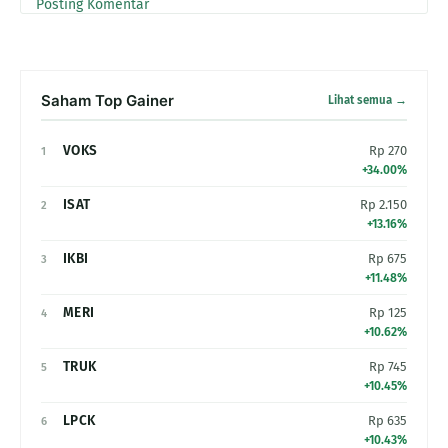
Posting Komentar
Saham Top Gainer
Lihat semua →
VOKS
Rp 270
1
+34.00%
ISAT
Rp 2.150
2
+13.16%
IKBI
Rp 675
3
+11.48%
MERI
Rp 125
4
+10.62%
TRUK
Rp 745
5
+10.45%
LPCK
Rp 635
6
+10.43%