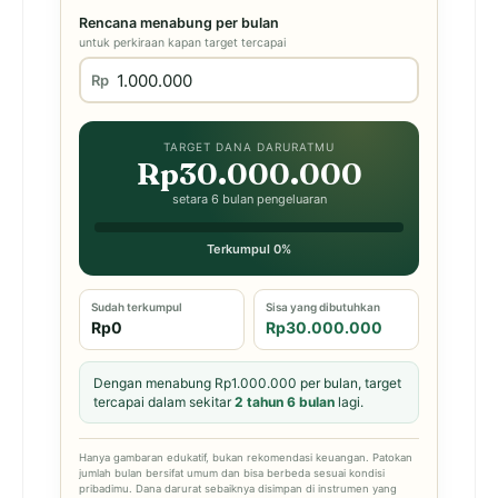
Rencana menabung per bulan
untuk perkiraan kapan target tercapai
Rp
TARGET DANA DARURATMU
Rp30.000.000
setara 6 bulan pengeluaran
Terkumpul 0%
Sudah terkumpul
Sisa yang dibutuhkan
Rp0
Rp30.000.000
Dengan menabung Rp1.000.000 per bulan, target
tercapai dalam sekitar
2 tahun 6 bulan
lagi.
Hanya gambaran edukatif, bukan rekomendasi keuangan. Patokan
jumlah bulan bersifat umum dan bisa berbeda sesuai kondisi
pribadimu. Dana darurat sebaiknya disimpan di instrumen yang