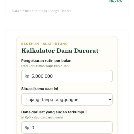
+14.74%
Data ~15 menit tertunda · Google Finance
RECEH.IN · ALAT HITUNG
Kalkulator Dana Darurat
Pengeluaran rutin per bulan
total kebutuhan wajib tiap bulan
Rp
Situasi kamu saat ini
Dana darurat yang sudah terkumpul
isi Rp0 kalau baru mau mulai
Rp