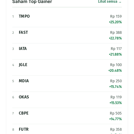
Saham Top Gainer
Lihat semua →
TMPO
Rp 159
1
+25.20%
FAST
Rp 388
2
+22.78%
IATA
Rp 117
3
+21.88%
JGLE
Rp 100
4
+20.48%
MDIA
Rp 250
5
+15.74%
OKAS
Rp 119
6
+15.53%
CBPE
Rp 505
7
+14.77%
FUTR
Rp 358
8