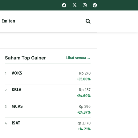
l Emiten
Saham Top Gainer
Lihat semua →
VOKS
Rp 270
1
+35.00%
KBLV
Rp 157
2
+24.60%
MCAS
Rp 296
3
+24.37%
ISAT
Rp 2.170
4
+14.21%