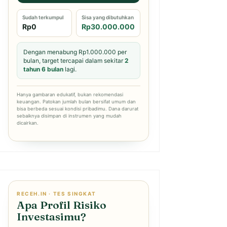
Sudah terkumpul
Sisa yang dibutuhkan
Rp0
Rp30.000.000
Dengan menabung Rp1.000.000 per
bulan, target tercapai dalam sekitar
2
tahun 6 bulan
lagi.
Hanya gambaran edukatif, bukan rekomendasi
keuangan. Patokan jumlah bulan bersifat umum dan
bisa berbeda sesuai kondisi pribadimu. Dana darurat
sebaiknya disimpan di instrumen yang mudah
dicairkan.
RECEH.IN · TES SINGKAT
Apa Profil Risiko
Investasimu?