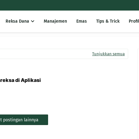
Reksa Dana
Manajemen
Emas
Tips & Trick
Profi
Tunjukkan semua
reksa di Aplikasi
t postingan lainnya