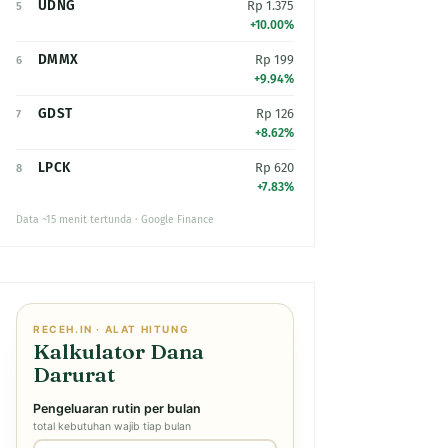
UDNG
Rp 1.375
5
+10.00%
DMMX
Rp 199
6
+9.94%
GDST
Rp 126
7
+8.62%
LPCK
Rp 620
8
+7.83%
Data ~15 menit tertunda · Google Finance
RECEH.IN · ALAT HITUNG
Kalkulator Dana
Darurat
Pengeluaran rutin per bulan
total kebutuhan wajib tiap bulan