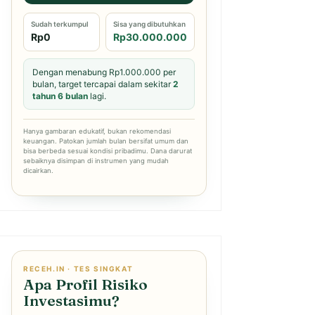
Sudah terkumpul
Sisa yang dibutuhkan
Rp0
Rp30.000.000
Dengan menabung Rp1.000.000 per
bulan, target tercapai dalam sekitar
2
tahun 6 bulan
lagi.
Hanya gambaran edukatif, bukan rekomendasi
keuangan. Patokan jumlah bulan bersifat umum dan
bisa berbeda sesuai kondisi pribadimu. Dana darurat
sebaiknya disimpan di instrumen yang mudah
dicairkan.
RECEH.IN · TES SINGKAT
Apa Profil Risiko
Investasimu?