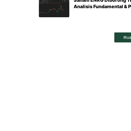
Saham ENRG Diborong Tri
Analisis Fundamental & 
Mua