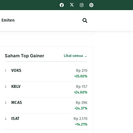
l Emiten
Saham Top Gainer
Lihat semua →
VOKS
Rp 270
1
+35.00%
KBLV
Rp 157
2
+24.60%
MCAS
Rp 296
3
+24.37%
ISAT
Rp 2.170
4
+14.21%