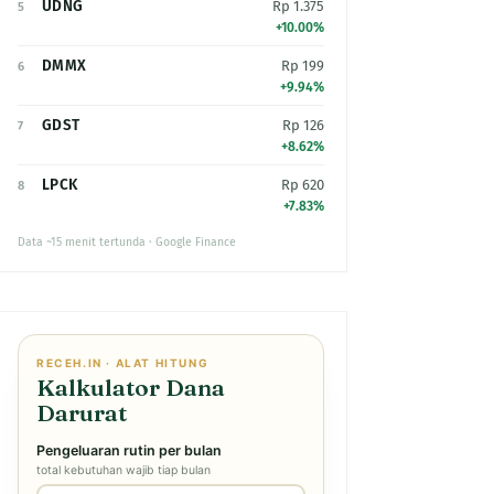
UDNG
Rp 1.375
5
+10.00%
DMMX
Rp 199
6
+9.94%
GDST
Rp 126
7
+8.62%
LPCK
Rp 620
8
+7.83%
Data ~15 menit tertunda · Google Finance
RECEH.IN · ALAT HITUNG
Kalkulator Dana
Darurat
Pengeluaran rutin per bulan
total kebutuhan wajib tiap bulan