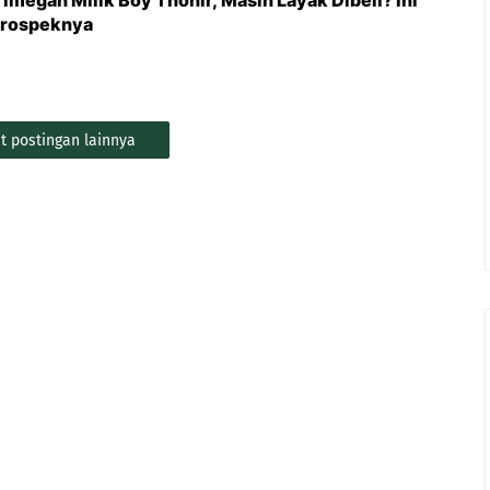
megah Milik Boy Thohir, Masih Layak Dibeli? Ini
Prospeknya
t postingan lainnya