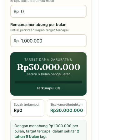
isi Rp0 kalau baru mau mulai
Rp
Rencana menabung per bulan
untuk perkiraan kapan target tercapai
Rp
TARGET DANA DARURATMU
Rp30.000.000
setara 6 bulan pengeluaran
Terkumpul 0%
Sudah terkumpul
Sisa yang dibutuhkan
Rp0
Rp30.000.000
Dengan menabung Rp1.000.000 per
bulan, target tercapai dalam sekitar
2
tahun 6 bulan
lagi.