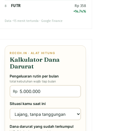
FUTR
Rp 358
8
+14.74%
Data ~15 menit tertunda · Google Finance
RECEH.IN · ALAT HITUNG
Kalkulator Dana
Darurat
Pengeluaran rutin per bulan
total kebutuhan wajib tiap bulan
Rp
Situasi kamu saat ini
Dana darurat yang sudah terkumpul