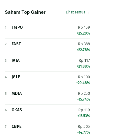
Saham Top Gainer
Lihat semua →
TMPO
Rp 159
1
+25.20%
FAST
Rp 388
2
+22.78%
IATA
Rp 117
3
+21.88%
JGLE
Rp 100
4
+20.48%
MDIA
Rp 250
5
+15.74%
OKAS
Rp 119
6
+15.53%
CBPE
Rp 505
7
+14.77%