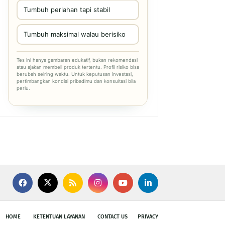
Tumbuh perlahan tapi stabil
Tumbuh maksimal walau berisiko
Tes ini hanya gambaran edukatif, bukan rekomendasi
atau ajakan membeli produk tertentu. Profil risiko bisa
berubah seiring waktu. Untuk keputusan investasi,
pertimbangkan kondisi pribadimu dan konsultasi bila
perlu.
HOME
KETENTUAN LAYANAN
CONTACT US
PRIVACY