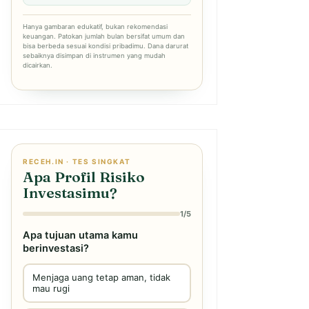
Hanya gambaran edukatif, bukan rekomendasi
keuangan. Patokan jumlah bulan bersifat umum dan
bisa berbeda sesuai kondisi pribadimu. Dana darurat
sebaiknya disimpan di instrumen yang mudah
dicairkan.
RECEH.IN · TES SINGKAT
Apa Profil Risiko
Investasimu?
1/5
Apa tujuan utama kamu
berinvestasi?
Menjaga uang tetap aman, tidak
mau rugi