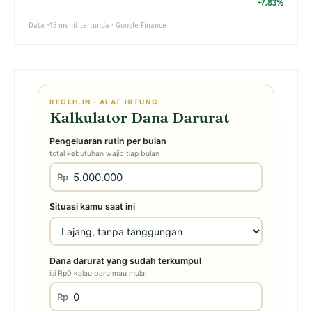
+7.83%
Data ~15 menit tertunda · Google Finance
RECEH.IN · ALAT HITUNG
Kalkulator Dana Darurat
Pengeluaran rutin per bulan
total kebutuhan wajib tiap bulan
Rp
Situasi kamu saat ini
Dana darurat yang sudah terkumpul
isi Rp0 kalau baru mau mulai
Rp