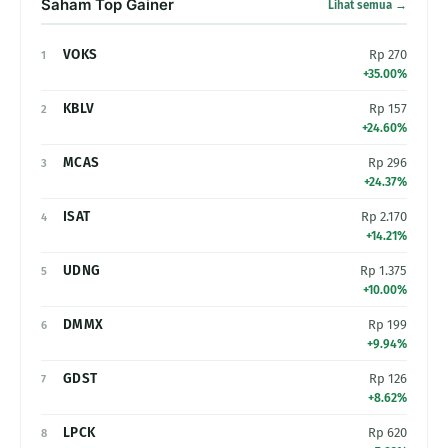
Saham Top Gainer
Lihat semua →
VOKS
Rp 270
1
+35.00%
KBLV
Rp 157
2
+24.60%
MCAS
Rp 296
3
+24.37%
ISAT
Rp 2.170
4
+14.21%
UDNG
Rp 1.375
5
+10.00%
DMMX
Rp 199
6
+9.94%
GDST
Rp 126
7
+8.62%
LPCK
Rp 620
8