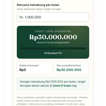
Rencana menabung per bulan
untuk perkiraan kapan target tercapai
Rp
TARGET DANA DARURATMU
Rp30.000.000
setara 6 bulan pengeluaran
Terkumpul 0%
Sudah terkumpul
Sisa yang dibutuhkan
Rp0
Rp30.000.000
Dengan menabung Rp1.000.000 per bulan, target
tercapai dalam sekitar
2 tahun 6 bulan
lagi.
Hanya gambaran edukatif, bukan rekomendasi keuangan. Patokan
jumlah bulan bersifat umum dan bisa berbeda sesuai kondisi
pribadimu. Dana darurat sebaiknya disimpan di instrumen yang