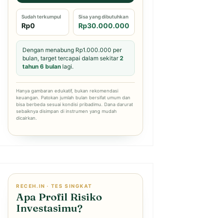
Sudah terkumpul
Sisa yang dibutuhkan
Rp0
Rp30.000.000
Dengan menabung Rp1.000.000 per
bulan, target tercapai dalam sekitar
2
tahun 6 bulan
lagi.
Hanya gambaran edukatif, bukan rekomendasi
keuangan. Patokan jumlah bulan bersifat umum dan
bisa berbeda sesuai kondisi pribadimu. Dana darurat
sebaiknya disimpan di instrumen yang mudah
dicairkan.
RECEH.IN · TES SINGKAT
Apa Profil Risiko
Investasimu?