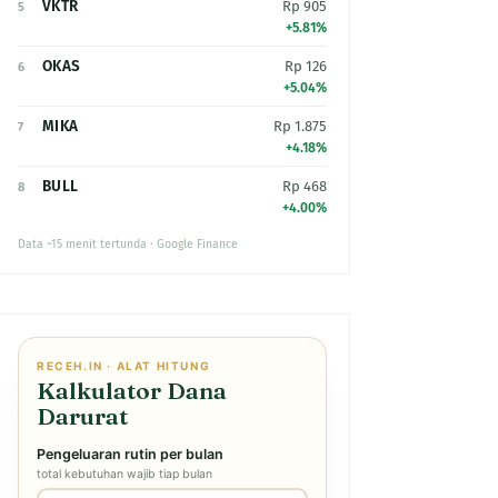
VKTR
Rp 905
5
+5.81%
OKAS
Rp 126
6
+5.04%
MIKA
Rp 1.875
7
+4.18%
BULL
Rp 468
8
+4.00%
Data ~15 menit tertunda · Google Finance
RECEH.IN · ALAT HITUNG
Kalkulator Dana
Darurat
Pengeluaran rutin per bulan
total kebutuhan wajib tiap bulan