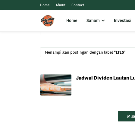
Home
About
Contact
Home
Saham
Investasi
Menampilkan postingan dengan label
LTLS
Jadwal Dividen Lautan L
Mua