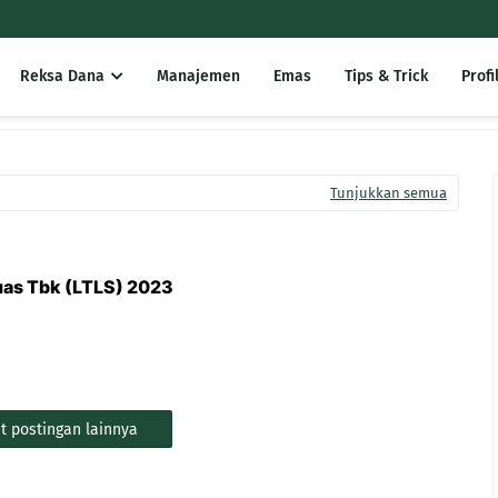
Reksa Dana
Manajemen
Emas
Tips & Trick
Profi
Tunjukkan semua
uas Tbk (LTLS) 2023
t postingan lainnya