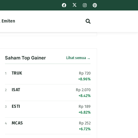
l Emiten
Saham Top Gainer
Lihat semua →
TRUK
Rp 720
1
+8.96%
ISAT
Rp 2.070
2
+8.42%
ESTI
Rp 189
3
+6.82%
MCAS
Rp 252
4
+6.72%