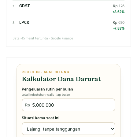
GDST
Rp 126
7
+8.62%
LPCK
Rp 620
8
+7.83%
Data ~15 menit tertunda · Google Finance
RECEH.IN · ALAT HITUNG
Kalkulator Dana Darurat
Pengeluaran rutin per bulan
total kebutuhan wajib tiap bulan
Rp
Situasi kamu saat ini