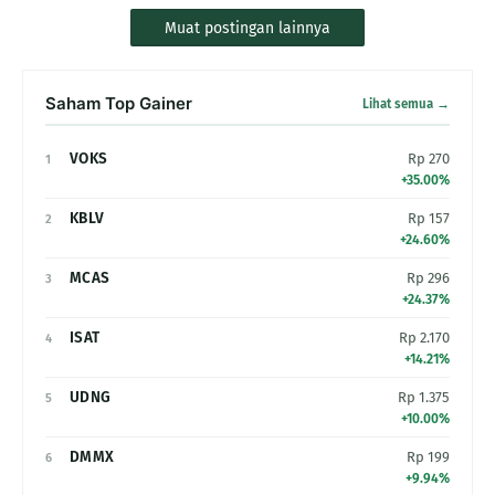
Muat postingan lainnya
Saham Top Gainer
Lihat semua →
VOKS
Rp 270
1
+35.00%
KBLV
Rp 157
2
+24.60%
MCAS
Rp 296
3
+24.37%
ISAT
Rp 2.170
4
+14.21%
UDNG
Rp 1.375
5
+10.00%
DMMX
Rp 199
6
+9.94%