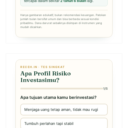
tercapai dalam sekitar
2 tahun 6 bulan
lagi.
Hanya gambaran edukatif, bukan rekomendasi keuangan. Patokan
jumlah bulan bersifat umum dan bisa berbeda sesuai kondisi
pribadimu. Dana darurat sebaiknya disimpan di instrumen yang
mudah dicairkan.
RECEH.IN · TES SINGKAT
Apa Profil Risiko
Investasimu?
1/5
Apa tujuan utama kamu berinvestasi?
Menjaga uang tetap aman, tidak mau rugi
Tumbuh perlahan tapi stabil