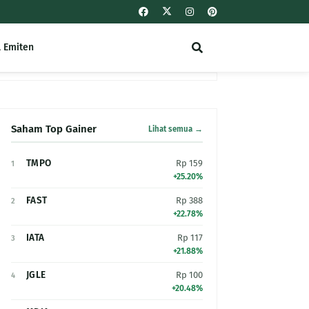
l Emiten
Saham Top Gainer
Lihat semua →
TMPO
Rp 159
1
+25.20%
FAST
Rp 388
2
+22.78%
IATA
Rp 117
3
+21.88%
JGLE
Rp 100
4
+20.48%