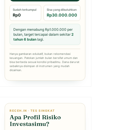
Sudah terkumpul
Sisa yang dibutuhkan
Rp0
Rp30.000.000
Dengan menabung Rp1.000.000 per
bulan, target tercapai dalam sekitar
2
tahun 6 bulan
lagi.
Hanya gambaran edukatif, bukan rekomendasi
keuangan. Patokan jumlah bulan bersifat umum dan
bisa berbeda sesuai kondisi pribadimu. Dana darurat
sebaiknya disimpan di instrumen yang mudah
dicairkan.
RECEH.IN · TES SINGKAT
Apa Profil Risiko
Investasimu?