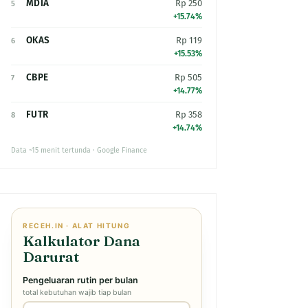
MDIA
Rp 250
5
+15.74%
OKAS
Rp 119
6
+15.53%
CBPE
Rp 505
7
+14.77%
FUTR
Rp 358
8
+14.74%
Data ~15 menit tertunda · Google Finance
RECEH.IN · ALAT HITUNG
Kalkulator Dana
Darurat
Pengeluaran rutin per bulan
total kebutuhan wajib tiap bulan