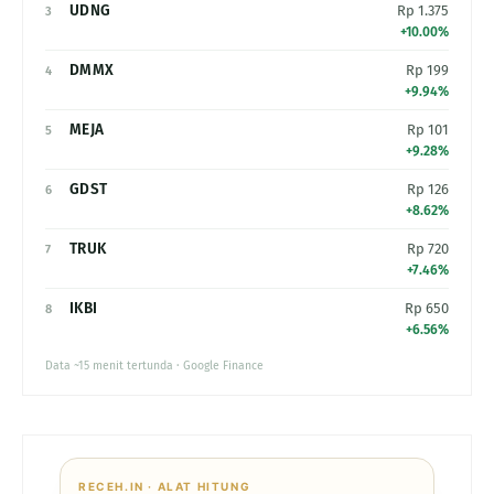
UDNG
Rp 1.375
3
+10.00%
DMMX
Rp 199
4
+9.94%
MEJA
Rp 101
5
+9.28%
GDST
Rp 126
6
+8.62%
TRUK
Rp 720
7
+7.46%
IKBI
Rp 650
8
+6.56%
Data ~15 menit tertunda · Google Finance
RECEH.IN · ALAT HITUNG