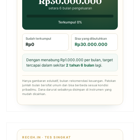
Rp30.000.000
setara 6 bulan pengeluaran
Terkumpul 0%
Sudah terkumpul
Sisa yang dibutuhkan
Rp0
Rp30.000.000
Dengan menabung Rp1.000.000 per bulan, target
tercapai dalam sekitar
2 tahun 6 bulan
lagi.
Hanya gambaran edukatif, bukan rekomendasi keuangan. Patokan
jumlah bulan bersifat umum dan bisa berbeda sesuai kondisi
pribadimu. Dana darurat sebaiknya disimpan di instrumen yang
mudah dicairkan.
RECEH.IN · TES SINGKAT