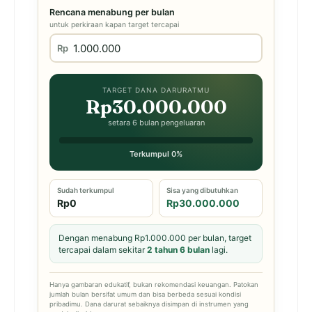
Rencana menabung per bulan
untuk perkiraan kapan target tercapai
Rp
TARGET DANA DARURATMU
Rp30.000.000
setara 6 bulan pengeluaran
Terkumpul 0%
Sudah terkumpul
Sisa yang dibutuhkan
Rp0
Rp30.000.000
Dengan menabung Rp1.000.000 per bulan, target
tercapai dalam sekitar
2 tahun 6 bulan
lagi.
Hanya gambaran edukatif, bukan rekomendasi keuangan. Patokan
jumlah bulan bersifat umum dan bisa berbeda sesuai kondisi
pribadimu. Dana darurat sebaiknya disimpan di instrumen yang