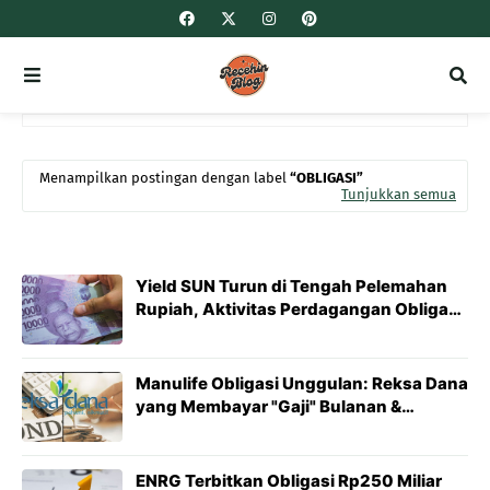
Menampilkan postingan dengan label
OBLIGASI
Tunjukkan semua
Yield SUN Turun di Tengah Pelemahan
Rupiah, Aktivitas Perdagangan Obligasi
Tetap Ramai
Manulife Obligasi Unggulan: Reksa Dana
yang Membayar "Gaji" Bulanan &
Jebakan Membaca Datanya
ENRG Terbitkan Obligasi Rp250 Miliar