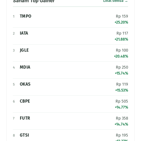
Saham Top Gainer
Lihat semua →
TMPO
Rp 159
1
+25.20%
IATA
Rp 117
2
+21.88%
JGLE
Rp 100
3
+20.48%
MDIA
Rp 250
4
+15.74%
OKAS
Rp 119
5
+15.53%
CBPE
Rp 505
6
+14.77%
FUTR
Rp 358
7
+14.74%
GTSI
Rp 195
8