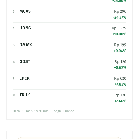
+24.60%
MCAS
Rp 296
3
+24.37%
UDNG
Rp 1.375
4
+10.00%
DMMX
Rp 199
5
+9.94%
GDST
Rp 126
6
+8.62%
LPCK
Rp 620
7
+7.83%
TRUK
Rp 720
8
+7.46%
Data ~15 menit tertunda · Google Finance