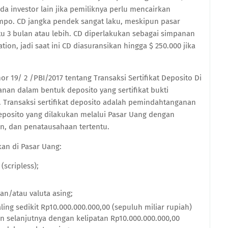
pada investor lain jika pemiliknya perlu mencairkan
tempo. CD jangka pendek sangat laku, meskipun pasar
tu 3 bulan atau lebih. CD diperlakukan sebagai simpanan
ion, jadi saat ini CD diasuransikan hingga $ 250.000 jika
or 19/ 2 /
PBI
/2017
t
entang Transaksi Sertifikat Deposito Di
anan dalam bentuk deposito yang sertifikat bukti
Transaksi sertifikat deposito adalah pemindahtanganan
 Deposito yang dilakukan melalui Pasar Uang dengan
n, dan penatausahaan tertentu.
ikan di Pasar Uang:
(scripless);
an/atau valuta asing;
ing sedikit Rp10.000.000.000,00 (sepuluh miliar rupiah)
an selanjutnya dengan kelipatan Rp10.000.000.000,00