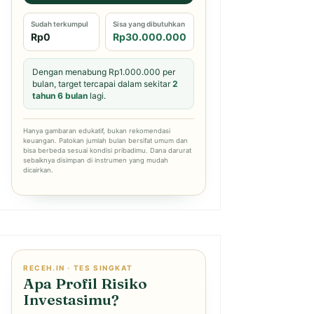
Sudah terkumpul
Sisa yang dibutuhkan
Rp0
Rp30.000.000
Dengan menabung Rp1.000.000 per
bulan, target tercapai dalam sekitar
2
tahun 6 bulan
lagi.
Hanya gambaran edukatif, bukan rekomendasi
keuangan. Patokan jumlah bulan bersifat umum dan
bisa berbeda sesuai kondisi pribadimu. Dana darurat
sebaiknya disimpan di instrumen yang mudah
dicairkan.
RECEH.IN · TES SINGKAT
Apa Profil Risiko
Investasimu?