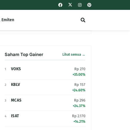
l Emiten
Saham Top Gainer
Lihat semua →
VOKS
Rp 270
1
+35.00%
KBLV
Rp 157
2
+24.60%
MCAS
Rp 296
3
+24.37%
ISAT
Rp 2.170
4
+14.21%