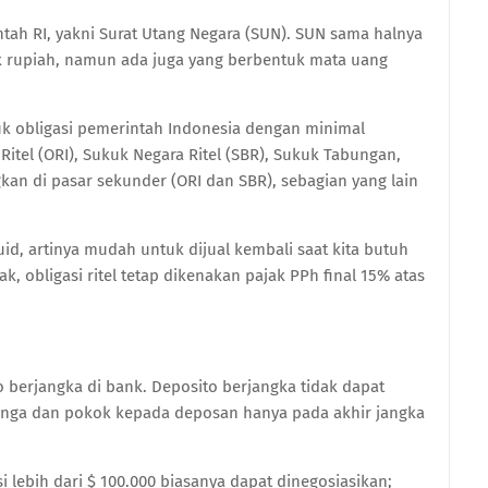
ntah RI, yakni Surat Utang Negara (SUN). SUN sama halnya
k rupiah, namun ada juga yang berbentuk mata uang
uk obligasi pemerintah Indonesia dengan minimal
Ritel (ORI), Sukuk Negara Ritel (SBR), Sukuk Tabungan,
an di pasar sekunder (ORI dan SBR), sebagian yang lain
uid, artinya mudah untuk dijual kembali saat kita butuh
k, obligasi ritel tetap dikenakan pajak PPh final 15% atas
to berjangka di bank. Deposito berjangka tidak dapat
unga dan pokok kepada deposan hanya pada akhir jangka
 lebih dari $ 100.000 biasanya dapat dinegosiasikan;