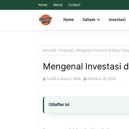
Home
About
Contact
Home
Saham
Investasi
Beranda
Finansial
Mengenal Investasi di Pasar Uan
Mengenal Investasi d
Taufikul Basari, MBA
Oktober 28, 2020
Daftar Isi