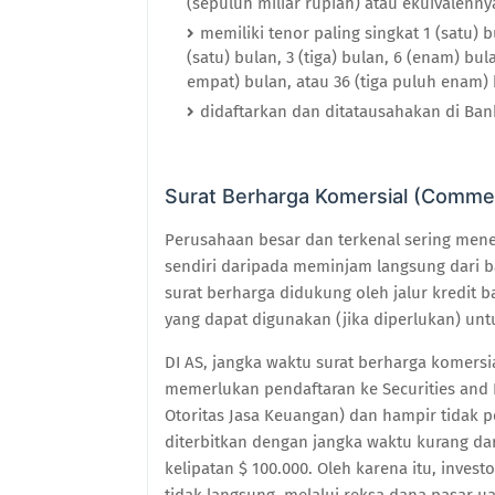
(sepuluh miliar rupiah) atau ekuivalenny
memiliki tenor paling singkat 1 (satu) 
(satu) bulan, 3 (tiga) bulan, 6 (enam) bu
empat) bulan, atau 36 (tiga puluh enam)
didaftarkan dan ditatausahakan di Ban
Surat Berharga Komersial (Commer
Perusahaan besar dan terkenal sering mene
sendiri daripada meminjam langsung dari ban
surat berharga didukung oleh jalur kredit
yang dapat digunakan (jika diperlukan) unt
DI AS, jangka waktu surat berharga komersi
memerlukan pendaftaran ke Securities and
Otoritas Jasa Keuangan) dan hampir tidak pe
diterbitkan dengan jangka waktu kurang dar
kelipatan $ 100.000. Oleh karena itu, invest
tidak langsung, melalui reksa dana pasar u