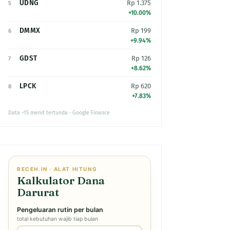
UDNG
Rp 1.375
5
+10.00%
DMMX
Rp 199
6
+9.94%
GDST
Rp 126
7
+8.62%
LPCK
Rp 620
8
+7.83%
Data ~15 menit tertunda · Google Finance
RECEH.IN · ALAT HITUNG
Kalkulator Dana
Darurat
Pengeluaran rutin per bulan
total kebutuhan wajib tiap bulan