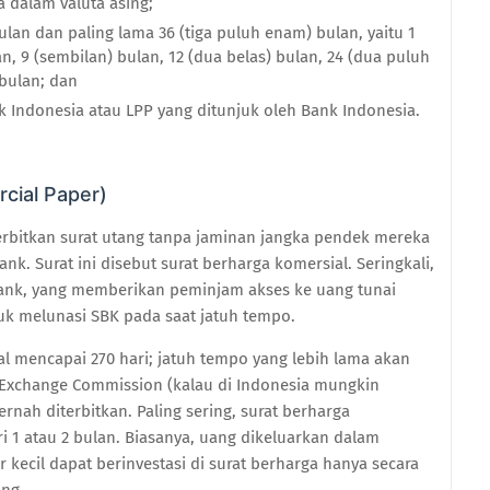
a dalam valuta asing;
bulan dan paling lama 36 (tiga puluh enam) bulan, yaitu 1
lan, 9 (sembilan) bulan, 12 (dua belas) bulan, 24 (dua puluh
 bulan; dan
k Indonesia atau LPP yang ditunjuk oleh Bank Indonesia.
cial Paper)
rbitkan surat utang tanpa jaminan jangka pendek mereka
k. Surat ini disebut surat berharga komersial. Seringkali,
 bank, yang memberikan peminjam akses ke uang tunai
uk melunasi SBK pada saat jatuh tempo.
al mencapai 270 hari; jatuh tempo yang lebih lama akan
 Exchange Commission (kalau di Indonesia mungkin
rnah diterbitkan. Paling sering, surat berharga
i 1 atau 2 bulan. Biasanya, uang dikeluarkan dalam
or kecil dapat berinvestasi di surat berharga hanya secara
ang.