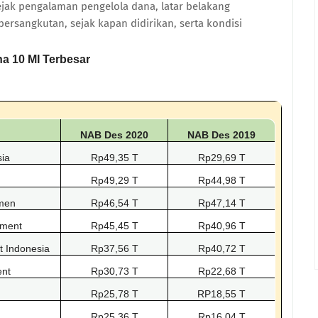
jejak pengalaman pengelola dana, latar belakang
rsangkutan, sejak kapan didirikan, serta kondisi
a 10 MI Terbesar
NAB Des 2020
NAB Des 2019
sia
Rp49,35 T
Rp29,69 T
Rp49,29 T
Rp44,98 T
emen
Rp46,54 T
Rp47,14 T
ement
Rp45,45 T
Rp40,96 T
 Indonesia
Rp37,56 T
Rp40,72 T
ent
Rp30,73 T
Rp22,68 T
Rp25,78 T
RP18,55 T
Rp25,36 T
Rp16,04 T