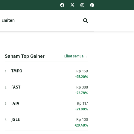
l Emiten
Saham Top Gainer
Lihat semua →
TMPO
Rp 159
1
+25.20%
FAST
Rp 388
2
+22.78%
IATA
Rp 117
3
+21.88%
JGLE
Rp 100
4
+20.48%