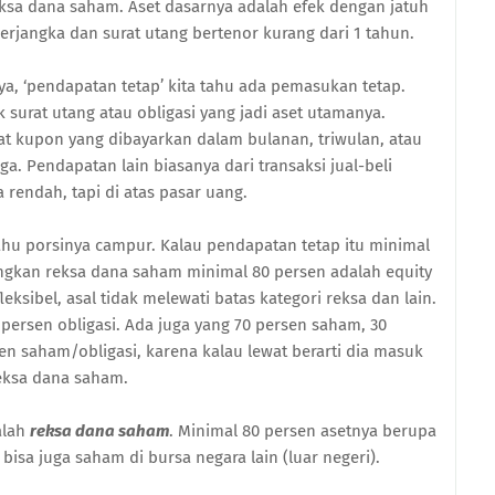
ksa dana saham. Aset dasarnya adalah efek dengan jatuh
erjangka dan surat utang bertenor kurang dari 1 tahun.
ya, ‘pendapatan tetap’ kita tahu ada pemasukan tetap.
k surat utang atau obligasi yang jadi aset utamanya.
t kupon yang dibayarkan dalam bulanan, triwulan, atau
a. Pendapatan lain biasanya dari transaksi jual-beli
a rendah, tapi di atas pasar uang.
ahu porsinya campur. Kalau pendapatan tetap itu minimal
angkan reksa dana saham minimal 80 persen adalah equity
eksibel, asal tidak melewati batas kategori reksa dan lain.
 persen obligasi. Ada juga yang 70 persen saham, 30
sen saham/obligasi, karena kalau lewat berarti dia masuk
eksa dana saham.
alah
reksa dana saham
. Minimal 80 persen asetnya berupa
bisa juga saham di bursa negara lain (luar negeri).