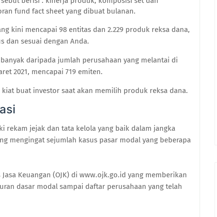
sebut berisi : kinerja produk, komposisi set dan
poran fund fact sheet yang dibuat bulanan.
ng kini mencapai 98 entitas dan 2.229 produk reksa dana,
us dan sesuai dengan Anda.
 banyak daripada jumlah perusahaan yang melantai di
Maret 2021, mencapai 719 emiten.
u kiat buat investor saat akan memilih produk reksa dana.
asi
iki rekam jejak dan tata kelola yang baik dalam jangka
ting mengingat sejumlah kasus pasar modal yang beberapa
as Jasa Keuangan (OJK) di www.ojk.go.id yang memberikan
turan dasar modal sampai daftar perusahaan yang telah