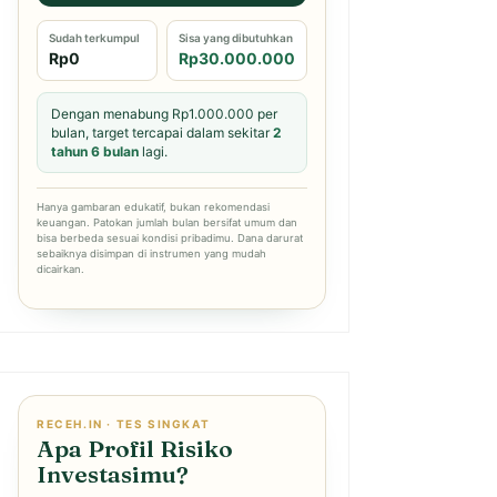
Sudah terkumpul
Sisa yang dibutuhkan
Rp0
Rp30.000.000
Dengan menabung Rp1.000.000 per
bulan, target tercapai dalam sekitar
2
tahun 6 bulan
lagi.
Hanya gambaran edukatif, bukan rekomendasi
keuangan. Patokan jumlah bulan bersifat umum dan
bisa berbeda sesuai kondisi pribadimu. Dana darurat
sebaiknya disimpan di instrumen yang mudah
dicairkan.
RECEH.IN · TES SINGKAT
Apa Profil Risiko
Investasimu?