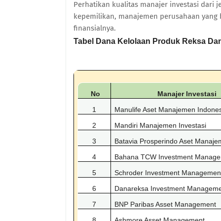
Perhatikan kualitas manajer investasi dari 
kepemilikan, manajemen perusahaan yang be
finansialnya.
Tabel Dana Kelolaan Produk Reksa Dan
No
Manajer Investasi
1
Manulife Aset Manajemen Indone
2
Mandiri Manajemen Investasi
3
Batavia Prosperindo Aset Manaj
4
Bahana TCW Investment Manag
5
Schroder Investment Management
6
Danareksa Investment Managem
7
BNP Paribas Asset Management
8
Ashmore Asset Management