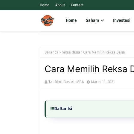
Home
About
Contact
Home
Saham
Investasi
Beranda
reksa dana
Cara Memilih Reksa Dana
Cara Memilih Reksa 
Taufikul Basari, MBA
Maret 11, 2021
Daftar Isi