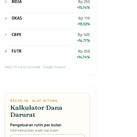
MDIA
Rp 250
5
+15.74%
OKAS
Rp 119
6
+15.53%
CBPE
Rp 505
7
+14.77%
FUTR
Rp 358
8
+14.74%
Data ~15 menit tertunda · Google Finance
RECEH.IN · ALAT HITUNG
Kalkulator Dana
Darurat
Pengeluaran rutin per bulan
total kebutuhan wajib tiap bulan