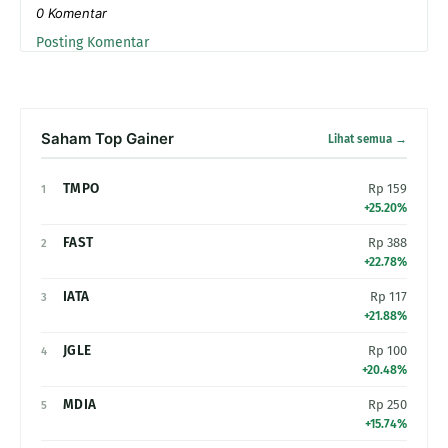
0 Komentar
Posting Komentar
Saham Top Gainer
Lihat semua →
TMPO
Rp 159
1
+25.20%
FAST
Rp 388
2
+22.78%
IATA
Rp 117
3
+21.88%
JGLE
Rp 100
4
+20.48%
MDIA
Rp 250
5
+15.74%