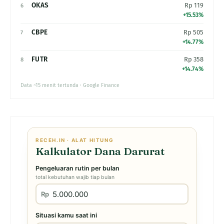
OKAS
Rp 119
6
+15.53%
CBPE
Rp 505
7
+14.77%
FUTR
Rp 358
8
+14.74%
Data ~15 menit tertunda · Google Finance
RECEH.IN · ALAT HITUNG
Kalkulator Dana Darurat
Pengeluaran rutin per bulan
total kebutuhan wajib tiap bulan
Rp
Situasi kamu saat ini