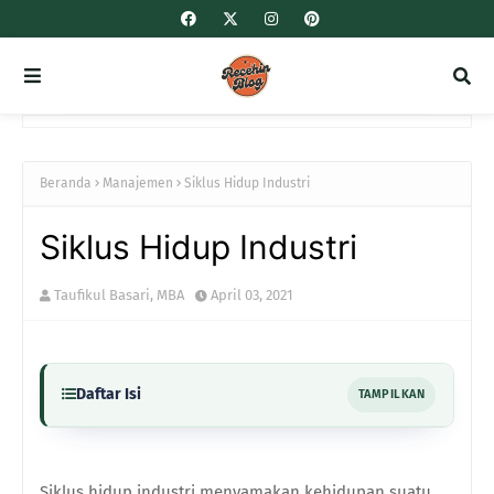
Beranda
Manajemen
Siklus Hidup Industri
Siklus Hidup Industri
Taufikul Basari, MBA
April 03, 2021
Daftar Isi
TAMPILKAN
Siklus hidup industri menyamakan kehidupan suatu