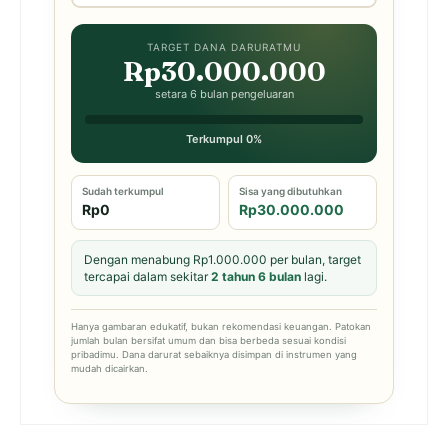
TARGET DANA DARURATMU
Rp30.000.000
setara 6 bulan pengeluaran
Terkumpul 0%
Sudah terkumpul
Sisa yang dibutuhkan
Rp0
Rp30.000.000
Dengan menabung Rp1.000.000 per bulan, target
tercapai dalam sekitar
2 tahun 6 bulan
lagi.
Hanya gambaran edukatif, bukan rekomendasi keuangan. Patokan
jumlah bulan bersifat umum dan bisa berbeda sesuai kondisi
pribadimu. Dana darurat sebaiknya disimpan di instrumen yang
mudah dicairkan.