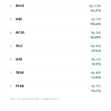
ROCK
Rp 2.330
2
+24.27%
IKBI
Rp 770
3
+18.46%
MCAS
Rp 346
4
+16.89%
TALF
Rp 990
5
+13.14%
IATA
Rp 129
6
+12.17%
TRUK
Rp 805
7
+11.81%
PSAB
Rp 515
8
+11.47%
Data ~15 menit tertunda · Google Finance