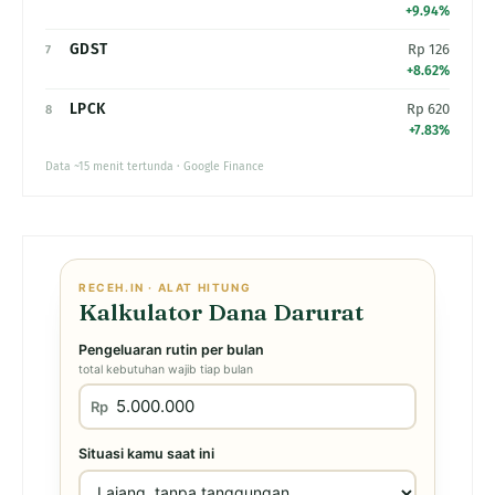
+9.94%
GDST
Rp 126
7
+8.62%
LPCK
Rp 620
8
+7.83%
Data ~15 menit tertunda · Google Finance
RECEH.IN · ALAT HITUNG
Kalkulator Dana Darurat
Pengeluaran rutin per bulan
total kebutuhan wajib tiap bulan
Rp
Situasi kamu saat ini