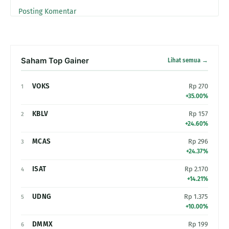
Posting Komentar
Saham Top Gainer
Lihat semua →
VOKS
Rp 270
1
+35.00%
KBLV
Rp 157
2
+24.60%
MCAS
Rp 296
3
+24.37%
ISAT
Rp 2.170
4
+14.21%
UDNG
Rp 1.375
5
+10.00%
DMMX
Rp 199
6