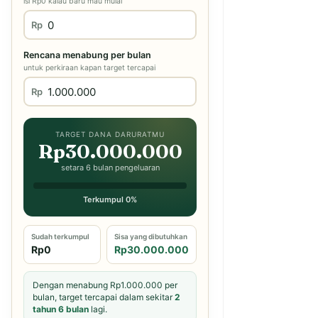
isi Rp0 kalau baru mau mulai
Rp
Rencana menabung per bulan
untuk perkiraan kapan target tercapai
Rp
TARGET DANA DARURATMU
Rp30.000.000
setara 6 bulan pengeluaran
Terkumpul 0%
Sudah terkumpul
Sisa yang dibutuhkan
Rp0
Rp30.000.000
Dengan menabung Rp1.000.000 per
bulan, target tercapai dalam sekitar
2
tahun 6 bulan
lagi.