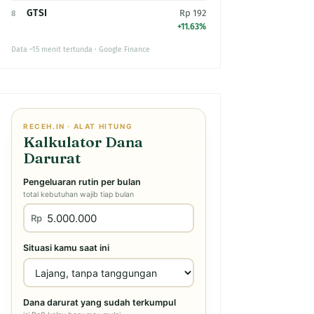
GTSI
Rp 192
8
+11.63%
Data ~15 menit tertunda · Google Finance
RECEH.IN · ALAT HITUNG
Kalkulator Dana
Darurat
Pengeluaran rutin per bulan
total kebutuhan wajib tiap bulan
Rp
Situasi kamu saat ini
Dana darurat yang sudah terkumpul