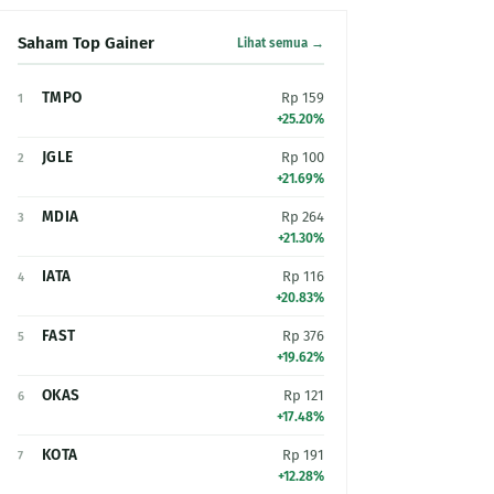
Saham Top Gainer
Lihat semua →
TMPO
Rp 159
1
+25.20%
JGLE
Rp 100
2
+21.69%
MDIA
Rp 264
3
+21.30%
IATA
Rp 116
4
+20.83%
FAST
Rp 376
5
+19.62%
OKAS
Rp 121
6
+17.48%
KOTA
Rp 191
7
+12.28%