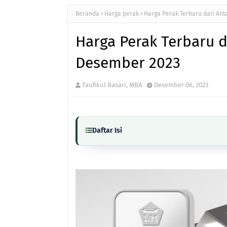
Beranda
Harga perak
Harga Perak Terbaru dari An
Harga Perak Terbaru d
Desember 2023
Taufikul Basari, MBA
Desember 06, 2023
Daftar Isi