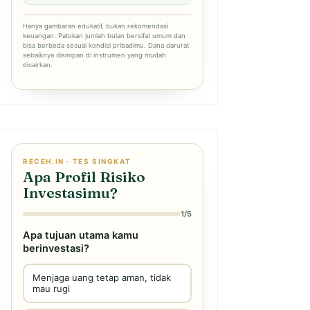
Hanya gambaran edukatif, bukan rekomendasi
keuangan. Patokan jumlah bulan bersifat umum dan
bisa berbeda sesuai kondisi pribadimu. Dana darurat
sebaiknya disimpan di instrumen yang mudah
dicairkan.
RECEH.IN · TES SINGKAT
Apa Profil Risiko
Investasimu?
1/5
Apa tujuan utama kamu
berinvestasi?
Menjaga uang tetap aman, tidak
mau rugi