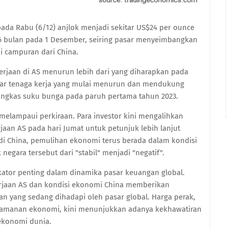
pada Rabu (6/12) anjlok menjadi sekitar US$24 per ounce
ri 6 bulan pada 1 Desember, seiring pasar menyeimbangkan
mi campuran dari China.
erjaan di AS menurun lebih dari yang diharapkan pada
ar tenaga kerja yang mulai menurun dan mendukung
angkas suku bunga pada paruh pertama tahun 2023.
melampaui perkiraan. Para investor kini mengalihkan
aan AS pada hari Jumat untuk petunjuk lebih lanjut
 di China, pemulihan ekonomi terus berada dalam kondisi
gara tersebut dari "stabil" menjadi "negatif".
ator penting dalam dinamika pasar keuangan global.
erjaan AS dan kondisi ekonomi China memberikan
n yang sedang dihadapi oleh pasar global. Harga perak,
eamanan ekonomi, kini menunjukkan adanya kekhawatiran
 ekonomi dunia.