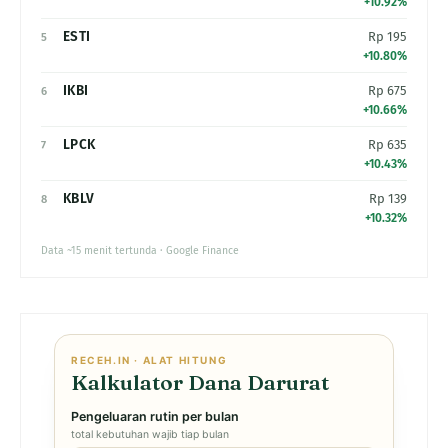
+10.92%
ESTI
Rp 195
5
+10.80%
IKBI
Rp 675
6
+10.66%
LPCK
Rp 635
7
+10.43%
KBLV
Rp 139
8
+10.32%
Data ~15 menit tertunda · Google Finance
RECEH.IN · ALAT HITUNG
Kalkulator Dana Darurat
Pengeluaran rutin per bulan
total kebutuhan wajib tiap bulan