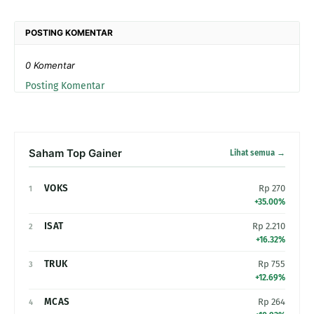
POSTING KOMENTAR
0 Komentar
Posting Komentar
Saham Top Gainer
Lihat semua →
VOKS
Rp 270
1
+35.00%
ISAT
Rp 2.210
2
+16.32%
TRUK
Rp 755
3
+12.69%
MCAS
Rp 264
4