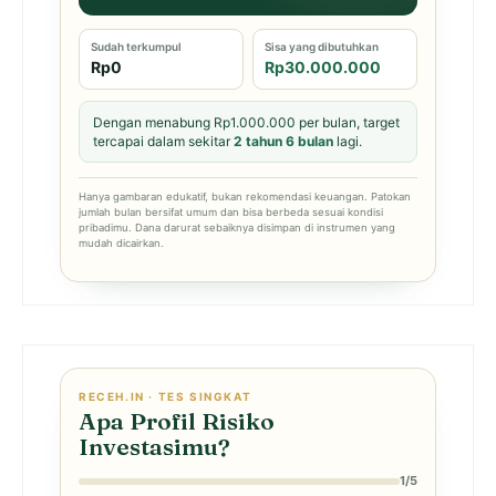
Sudah terkumpul
Sisa yang dibutuhkan
Rp0
Rp30.000.000
Dengan menabung Rp1.000.000 per bulan, target
tercapai dalam sekitar
2 tahun 6 bulan
lagi.
Hanya gambaran edukatif, bukan rekomendasi keuangan. Patokan
jumlah bulan bersifat umum dan bisa berbeda sesuai kondisi
pribadimu. Dana darurat sebaiknya disimpan di instrumen yang
mudah dicairkan.
RECEH.IN · TES SINGKAT
Apa Profil Risiko
Investasimu?
1/5