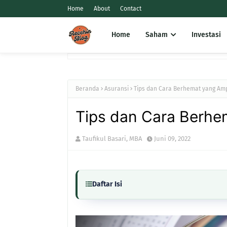
Home
About
Contact
Home
Saham
Investasi
Beranda
Asuransi
Tips dan Cara Berhemat yang Am
Tips dan Cara Berh
Taufikul Basari, MBA
Juni 09, 2022
Daftar Isi