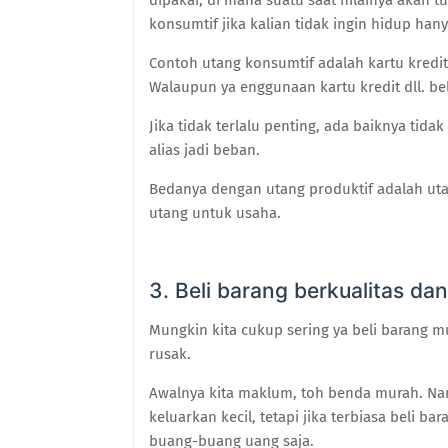
dipakai, di mana suatu saat nilainya akan t
konsumtif jika kalian tidak ingin hidup ha
Contoh utang konsumtif adalah kartu kredit
Walaupun ya enggunaan kartu kredit dll. be
Jika tidak terlalu penting, ada baiknya tid
alias jadi beban.
Bedanya dengan utang produktif adalah uta
utang untuk usaha.
3. Beli barang berkualitas da
Mungkin kita cukup sering ya beli barang m
rusak.
Awalnya kita maklum, toh benda murah. Na
keluarkan kecil, tetapi jika terbiasa beli 
buang-buang uang saja.