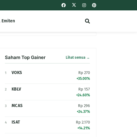
l Emiten
Saham Top Gainer
Lihat semua →
VOKS
Rp 270
1
+35.00%
KBLV
Rp 157
2
+24.60%
MCAS
Rp 296
3
+24.37%
ISAT
Rp 2.170
4
+14.21%