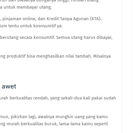
urun dan biasanya bunganya tinggi. Hindari utang
nya untuk membayar utang.
, pinjaman online, dan Kredit Tanpa Agunan (KTA).
lum tentu untuk kosnsumtif ya.
ak berutang secara konsumtif. Semua utang harus dibayar,
ng produktif bisa menghasilkan nilai tambah. Misalnya
n awet
urah berkualitas rendah, yang sekali-dua kali pakai sudah
mun, pikirkan lagi, awalnya mungkin uang yang kamu
barang murah berkualitas buruk, lama-lama kamu seperti