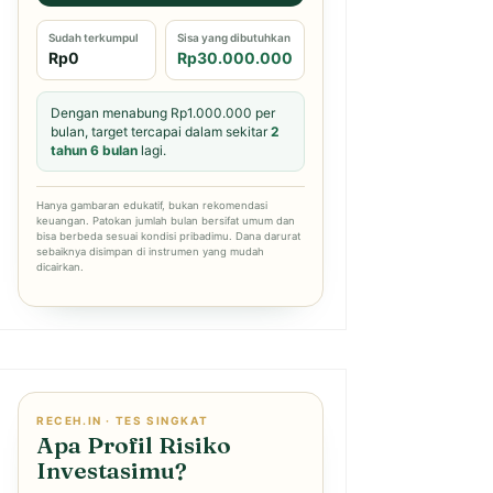
Sudah terkumpul
Sisa yang dibutuhkan
Rp0
Rp30.000.000
Dengan menabung Rp1.000.000 per
bulan, target tercapai dalam sekitar
2
tahun 6 bulan
lagi.
Hanya gambaran edukatif, bukan rekomendasi
keuangan. Patokan jumlah bulan bersifat umum dan
bisa berbeda sesuai kondisi pribadimu. Dana darurat
sebaiknya disimpan di instrumen yang mudah
dicairkan.
RECEH.IN · TES SINGKAT
Apa Profil Risiko
Investasimu?