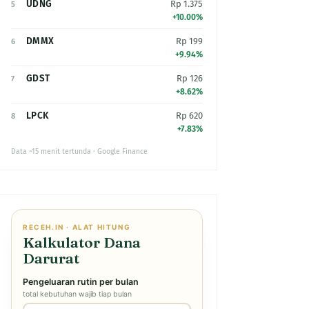
UDNG
Rp 1.375
5
+10.00%
DMMX
Rp 199
6
+9.94%
GDST
Rp 126
7
+8.62%
LPCK
Rp 620
8
+7.83%
Data ~15 menit tertunda · Google Finance
RECEH.IN · ALAT HITUNG
Kalkulator Dana
Darurat
Pengeluaran rutin per bulan
total kebutuhan wajib tiap bulan