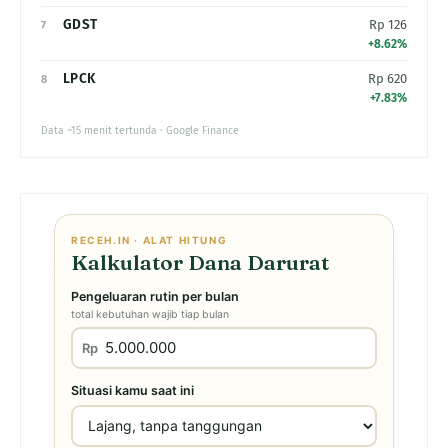
GDST
Rp 126
7
+8.62%
LPCK
Rp 620
8
+7.83%
Data ~15 menit tertunda · Google Finance
RECEH.IN · ALAT HITUNG
Kalkulator Dana Darurat
Pengeluaran rutin per bulan
total kebutuhan wajib tiap bulan
Rp
Situasi kamu saat ini