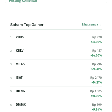
Posting Komentar
Saham Top Gainer
Lihat semua →
VOKS
Rp 270
1
+35.00%
KBLV
Rp 157
2
+24.60%
MCAS
Rp 296
3
+24.37%
ISAT
Rp 2.170
4
+14.21%
UDNG
Rp 1.375
5
+10.00%
DMMX
Rp 199
6
+9.94%