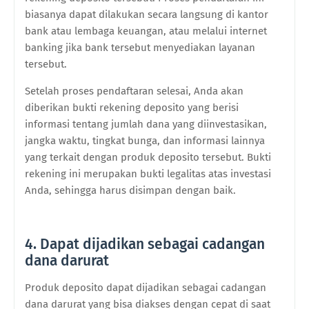
biasanya dapat dilakukan secara langsung di kantor
bank atau lembaga keuangan, atau melalui internet
banking jika bank tersebut menyediakan layanan
tersebut.
Setelah proses pendaftaran selesai, Anda akan
diberikan bukti rekening deposito yang berisi
informasi tentang jumlah dana yang diinvestasikan,
jangka waktu, tingkat bunga, dan informasi lainnya
yang terkait dengan produk deposito tersebut. Bukti
rekening ini merupakan bukti legalitas atas investasi
Anda, sehingga harus disimpan dengan baik.
4. Dapat dijadikan sebagai cadangan
dana darurat
Produk deposito dapat dijadikan sebagai cadangan
dana darurat yang bisa diakses dengan cepat di saat