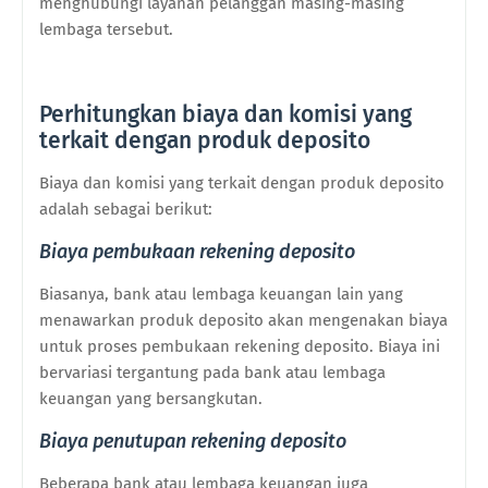
menghubungi layanan pelanggan masing-masing
lembaga tersebut.
Perhitungkan biaya dan komisi yang
terkait dengan produk deposito
Biaya dan komisi yang terkait dengan produk deposito
adalah sebagai berikut:
Biaya pembukaan rekening deposito
Biasanya, bank atau lembaga keuangan lain yang
menawarkan produk deposito akan mengenakan biaya
untuk proses pembukaan rekening deposito. Biaya ini
bervariasi tergantung pada bank atau lembaga
keuangan yang bersangkutan.
Biaya penutupan rekening deposito
Beberapa bank atau lembaga keuangan juga