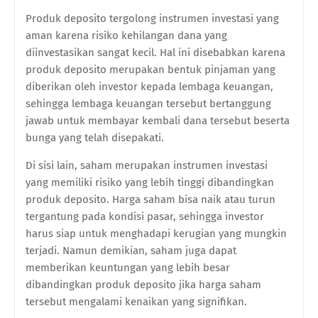
Produk deposito tergolong instrumen investasi yang
aman karena risiko kehilangan dana yang
diinvestasikan sangat kecil. Hal ini disebabkan karena
produk deposito merupakan bentuk pinjaman yang
diberikan oleh investor kepada lembaga keuangan,
sehingga lembaga keuangan tersebut bertanggung
jawab untuk membayar kembali dana tersebut beserta
bunga yang telah disepakati.
Di sisi lain, saham merupakan instrumen investasi
yang memiliki risiko yang lebih tinggi dibandingkan
produk deposito. Harga saham bisa naik atau turun
tergantung pada kondisi pasar, sehingga investor
harus siap untuk menghadapi kerugian yang mungkin
terjadi. Namun demikian, saham juga dapat
memberikan keuntungan yang lebih besar
dibandingkan produk deposito jika harga saham
tersebut mengalami kenaikan yang signifikan.