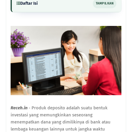
Daftar Isi
TAMPILKAN
Receh.in
- Produk deposito adalah suatu bentuk
investasi yang memungkinkan seseorang
menempatkan dana yang dimilikinya di bank atau
lembaga keuangan lainnya untuk jangka waktu