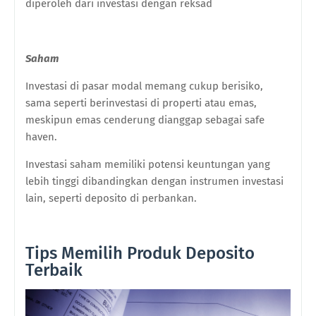
diperoleh dari investasi dengan reksad
Saham
Investasi di pasar modal memang cukup berisiko,
sama seperti berinvestasi di properti atau emas,
meskipun emas cenderung dianggap sebagai safe
haven.
Investasi saham memiliki potensi keuntungan yang
lebih tinggi dibandingkan dengan instrumen investasi
lain, seperti deposito di perbankan.
Tips Memilih Produk Deposito
Terbaik