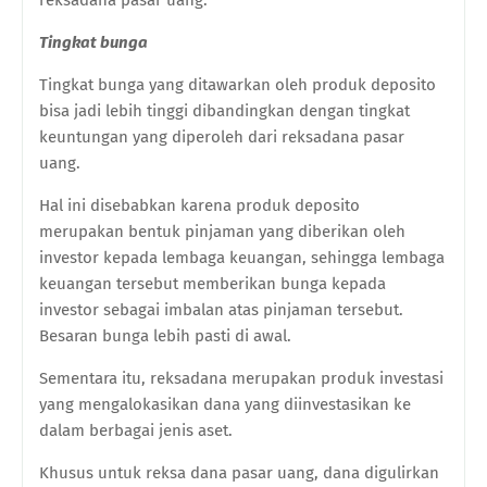
Tingkat bunga
Tingkat bunga yang ditawarkan oleh produk deposito
bisa jadi lebih tinggi dibandingkan dengan tingkat
keuntungan yang diperoleh dari reksadana pasar
uang.
Hal ini disebabkan karena produk deposito
merupakan bentuk pinjaman yang diberikan oleh
investor kepada lembaga keuangan, sehingga lembaga
keuangan tersebut memberikan bunga kepada
investor sebagai imbalan atas pinjaman tersebut.
Besaran bunga lebih pasti di awal.
Sementara itu, reksadana merupakan produk investasi
yang mengalokasikan dana yang diinvestasikan ke
dalam berbagai jenis aset.
Khusus untuk reksa dana pasar uang, dana digulirkan