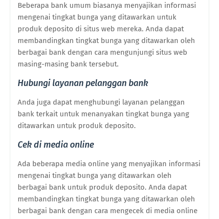
Beberapa bank umum biasanya menyajikan informasi
mengenai tingkat bunga yang ditawarkan untuk
produk deposito di situs web mereka. Anda dapat
membandingkan tingkat bunga yang ditawarkan oleh
berbagai bank dengan cara mengunjungi situs web
masing-masing bank tersebut.
Hubungi layanan pelanggan bank
Anda juga dapat menghubungi layanan pelanggan
bank terkait untuk menanyakan tingkat bunga yang
ditawarkan untuk produk deposito.
Cek di media online
Ada beberapa media online yang menyajikan informasi
mengenai tingkat bunga yang ditawarkan oleh
berbagai bank untuk produk deposito. Anda dapat
membandingkan tingkat bunga yang ditawarkan oleh
berbagai bank dengan cara mengecek di media online