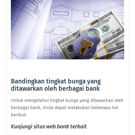
Bandingkan tingkat bunga yang
ditawarkan oleh berbagai bank
Untuk mengetahui tingkat bunga yang ditawarkan oleh
berbagai bank, Anda dapat melakukan beberapa hal
berikut:
Kunjungi situs web bank terkait