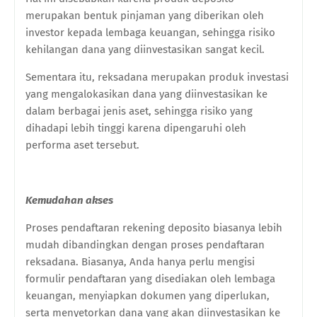
merupakan bentuk pinjaman yang diberikan oleh
investor kepada lembaga keuangan, sehingga risiko
kehilangan dana yang diinvestasikan sangat kecil.
Sementara itu, reksadana merupakan produk investasi
yang mengalokasikan dana yang diinvestasikan ke
dalam berbagai jenis aset, sehingga risiko yang
dihadapi lebih tinggi karena dipengaruhi oleh
performa aset tersebut.
Kemudahan akses
Proses pendaftaran rekening deposito biasanya lebih
mudah dibandingkan dengan proses pendaftaran
reksadana. Biasanya, Anda hanya perlu mengisi
formulir pendaftaran yang disediakan oleh lembaga
keuangan, menyiapkan dokumen yang diperlukan,
serta menyetorkan dana yang akan diinvestasikan ke