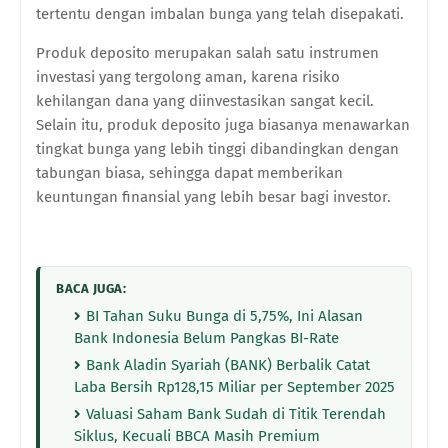
tertentu dengan imbalan bunga yang telah disepakati.
Produk deposito merupakan salah satu instrumen
investasi yang tergolong aman, karena risiko
kehilangan dana yang diinvestasikan sangat kecil.
Selain itu, produk deposito juga biasanya menawarkan
tingkat bunga yang lebih tinggi dibandingkan dengan
tabungan biasa, sehingga dapat memberikan
keuntungan finansial yang lebih besar bagi investor.
BACA JUGA:
BI Tahan Suku Bunga di 5,75%, Ini Alasan
Bank Indonesia Belum Pangkas BI-Rate
Bank Aladin Syariah (BANK) Berbalik Catat
Laba Bersih Rp128,15 Miliar per September 2025
Valuasi Saham Bank Sudah di Titik Terendah
Siklus, Kecuali BBCA Masih Premium