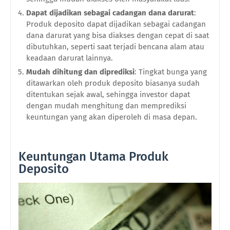
Dapat dijadikan sebagai cadangan dana darurat
:
Produk deposito dapat dijadikan sebagai cadangan
dana darurat yang bisa diakses dengan cepat di saat
dibutuhkan, seperti saat terjadi bencana alam atau
keadaan darurat lainnya.
Mudah dihitung dan diprediksi
: Tingkat bunga yang
ditawarkan oleh produk deposito biasanya sudah
ditentukan sejak awal, sehingga investor dapat
dengan mudah menghitung dan memprediksi
keuntungan yang akan diperoleh di masa depan.
Keuntungan Utama Produk
Deposito