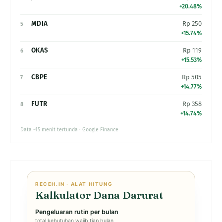
+20.48%
MDIA
Rp 250
5
+15.74%
OKAS
Rp 119
6
+15.53%
CBPE
Rp 505
7
+14.77%
FUTR
Rp 358
8
+14.74%
Data ~15 menit tertunda · Google Finance
RECEH.IN · ALAT HITUNG
Kalkulator Dana Darurat
Pengeluaran rutin per bulan
total kebutuhan wajib tiap bulan