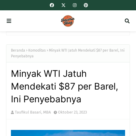
Beranda
Komoditas
Minyak WTI Jatuh Mendekati $87 per Barel, Ini
Penyebabnya
Minyak WTI Jatuh
Mendekati $87 per Barel,
Ini Penyebabnya
Taufikul Basari, MBA
Oktober 23, 2023