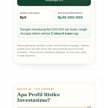
Terkumpul 0%
Sudah terkumpul
Sisa yang dibutuhkan
Rp0
Rp30.000.000
Dengan menabung Rp1.000.000 per bulan, target
tercapai dalam sekitar
2 tahun 6 bulan
lagi.
Hanya gambaran edukatif, bukan rekomendasi keuangan. Patokan
jumlah bulan bersifat umum dan bisa berbeda sesuai kondisi
pribadimu. Dana darurat sebaiknya disimpan di instrumen yang
mudah dicairkan.
RECEH.IN · TES SINGKAT
Apa Profil Risiko
Investasimu?
1/5