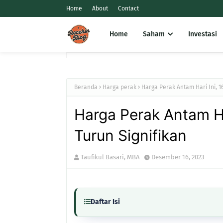
Home
About
Contact
Home
Saham
Investasi
Beranda
Harga perak
Harga Perak Antam Hari Ini, 1
Harga Perak Antam Ha
Turun Signifikan
Taufikul Basari, MBA
Desember 16, 2023
Daftar Isi