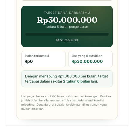
TARGET DANA DARURATMU
Rp30.000.000
setara 6 bulan pengeluaran
Terkumpul 0%
Sudah terkumpul
Sisa yang dibutuhkan
Rp0
Rp30.000.000
Dengan menabung Rp1.000.000 per bulan, target
tercapai dalam sekitar
2 tahun 6 bulan
lagi.
Hanya gambaran edukatif, bukan rekomendasi keuangan. Patokan
jumlah bulan bersifat umum dan bisa berbeda sesuai kondisi
pribadimu. Dana darurat sebaiknya disimpan di instrumen yang
mudah dicairkan.