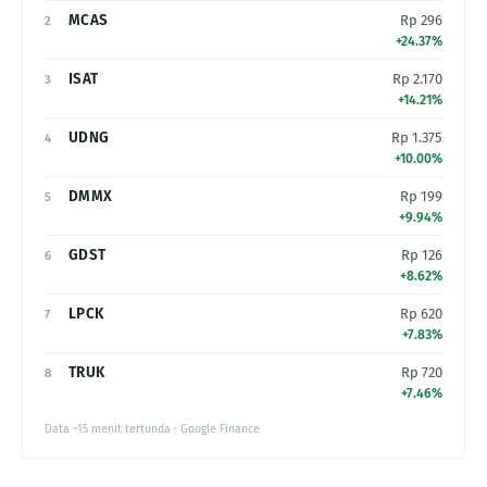
MCAS
Rp 296
2
+24.37%
ISAT
Rp 2.170
3
+14.21%
UDNG
Rp 1.375
4
+10.00%
DMMX
Rp 199
5
+9.94%
GDST
Rp 126
6
+8.62%
LPCK
Rp 620
7
+7.83%
TRUK
Rp 720
8
+7.46%
Data ~15 menit tertunda · Google Finance