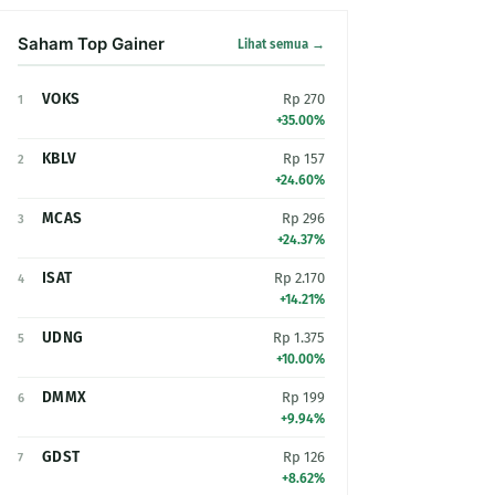
Saham Top Gainer
Lihat semua →
VOKS
Rp 270
1
+35.00%
KBLV
Rp 157
2
+24.60%
MCAS
Rp 296
3
+24.37%
ISAT
Rp 2.170
4
+14.21%
UDNG
Rp 1.375
5
+10.00%
DMMX
Rp 199
6
+9.94%
GDST
Rp 126
7
+8.62%