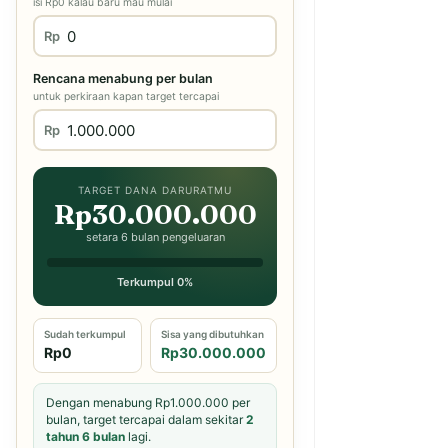
isi Rp0 kalau baru mau mulai
Rp
Rencana menabung per bulan
untuk perkiraan kapan target tercapai
Rp
TARGET DANA DARURATMU
Rp30.000.000
setara 6 bulan pengeluaran
Terkumpul 0%
Sudah terkumpul
Sisa yang dibutuhkan
Rp0
Rp30.000.000
Dengan menabung Rp1.000.000 per
bulan, target tercapai dalam sekitar
2
tahun 6 bulan
lagi.