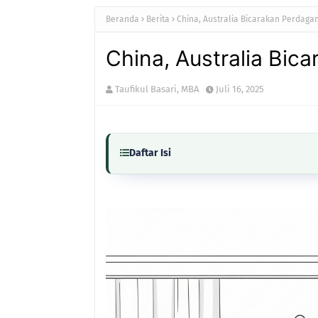
Beranda
Berita
China, Australia Bicarakan Perdag
China, Australia Bi
Taufikul Basari, MBA
Juli 16, 2025
Daftar Isi