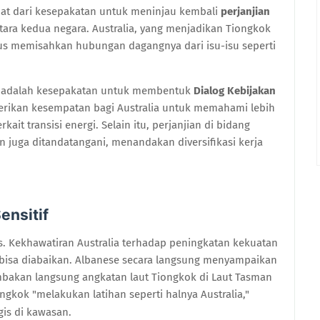
lihat dari kesepakatan untuk meninjau kembali
perjanjian
tara kedua negara. Australia, yang menjadikan Tiongkok
rus memisahkan hubungan dagangnya dari isu-isu seperti
ni adalah kesepakatan untuk membentuk
Dialog Kebijakan
erikan kesempatan bagi Australia untuk memahami lebih
it transisi energi. Selain itu, perjanjian di bidang
an juga ditandatangani, menandakan diversifikasi kerja
ensitif
as. Kekhawatiran Australia terhadap peningkatan kekuatan
k bisa diabaikan. Albanese secara langsung menyampaikan
embakan langsung angkatan laut Tiongkok di Laut Tasman
gkok "melakukan latihan seperti halnya Australia,"
gis di kawasan.