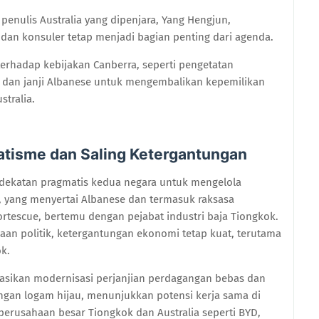
penulis Australia yang dipenjara, Yang Hengjun,
an konsuler tetap menjadi bagian penting dari agenda.
n terhadap kebijakan Canberra, seperti pengetatan
is dan janji Albanese untuk mengembalikan kepemilikan
tralia.
tisme dan Saling Ketergantungan
dekatan pragmatis kedua negara untuk mengelola
a, yang menyertai Albanese dan termasuk raksasa
ortescue, bertemu dengan pejabat industri baja Tiongkok.
aan politik, ketergantungan ekonomi tetap kuat, terutama
ok.
sikan modernisasi perjanjian perdagangan bebas dan
ngan logam hijau, menunjukkan potensi kerja sama di
perusahaan besar Tiongkok dan Australia seperti BYD,