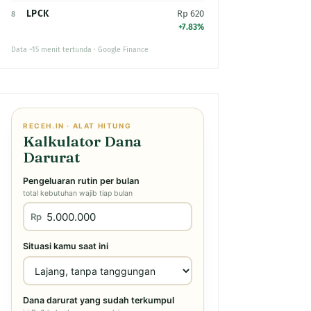
LPCK
Rp 620
8
+7.83%
Data ~15 menit tertunda · Google Finance
RECEH.IN · ALAT HITUNG
Kalkulator Dana
Darurat
Pengeluaran rutin per bulan
total kebutuhan wajib tiap bulan
Rp
Situasi kamu saat ini
Dana darurat yang sudah terkumpul