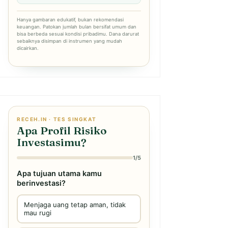
Hanya gambaran edukatif, bukan rekomendasi
keuangan. Patokan jumlah bulan bersifat umum dan
bisa berbeda sesuai kondisi pribadimu. Dana darurat
sebaiknya disimpan di instrumen yang mudah
dicairkan.
RECEH.IN · TES SINGKAT
Apa Profil Risiko
Investasimu?
1/5
Apa tujuan utama kamu
berinvestasi?
Menjaga uang tetap aman, tidak
mau rugi