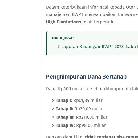
Dalam keterbukaan informasi kepada Otorit
manajemen BWPT menyampaikan bahwa selu
High Plantations
telah terpenuhi.
BACA JUGA:
Laporan Keuangan BWPT 2023, Laba Na
Penghimpunan Dana Bertahap
Dana Rp400 miliar tersebut dihimpun melalu
Tahap I:
Rp61,84 miliar
Tahap II:
Rp30,09 miliar
Tahap III:
Rp210,00 miliar
Tahap IV:
Rp98,06 miliar
Dengan demikian,
tidak terdapat sisa targ