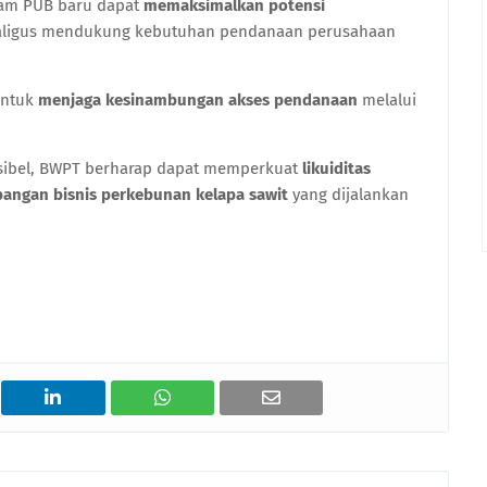
ram PUB baru dapat
memaksimalkan potensi
kaligus mendukung kebutuhan pendanaan perusahaan
 untuk
menjaga kesinambungan akses pendanaan
melalui
ksibel, BWPT berharap dapat memperkuat
likuiditas
ngan bisnis perkebunan kelapa sawit
yang dijalankan