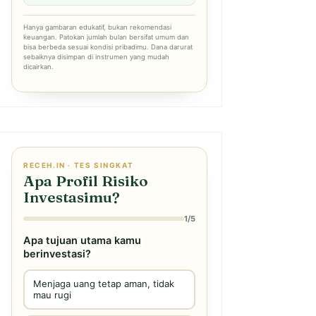
Hanya gambaran edukatif, bukan rekomendasi
keuangan. Patokan jumlah bulan bersifat umum dan
bisa berbeda sesuai kondisi pribadimu. Dana darurat
sebaiknya disimpan di instrumen yang mudah
dicairkan.
RECEH.IN · TES SINGKAT
Apa Profil Risiko
Investasimu?
1/5
Apa tujuan utama kamu
berinvestasi?
Menjaga uang tetap aman, tidak
mau rugi