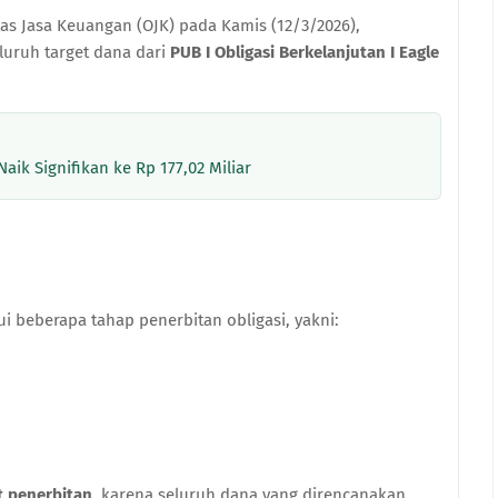
as Jasa Keuangan (OJK) pada Kamis (12/3/2026),
ruh target dana dari
PUB I Obligasi Berkelanjutan I Eagle
ik Signifikan ke Rp 177,02 Miliar
i beberapa tahap penerbitan obligasi, yakni:
et penerbitan
, karena seluruh dana yang direncanakan