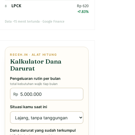
LPCK
Rp 620
8
+7.83%
Data ~15 menit tertunda · Google Finance
RECEH.IN · ALAT HITUNG
Kalkulator Dana
Darurat
Pengeluaran rutin per bulan
total kebutuhan wajib tiap bulan
Rp
Situasi kamu saat ini
Dana darurat yang sudah terkumpul