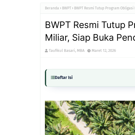
Beranda
BWPT
BWPT Resmi Tutup Program Obligasi 
BWPT Resmi Tutup P
Miliar, Siap Buka Pe
Taufikul Basari, MBA
Maret 12, 2026
Daftar Isi