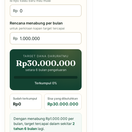
isi Rp0 kalau baru mau mulai
Rp
Rencana menabung per bulan
untuk perkiraan kapan target tercapai
Rp
TARGET DANA DARURATMU
Rp30.000.000
setara 6 bulan pengeluaran
Terkumpul 0%
Sudah terkumpul
Sisa yang dibutuhkan
Rp0
Rp30.000.000
Dengan menabung Rp1.000.000 per
bulan, target tercapai dalam sekitar
2
tahun 6 bulan
lagi.