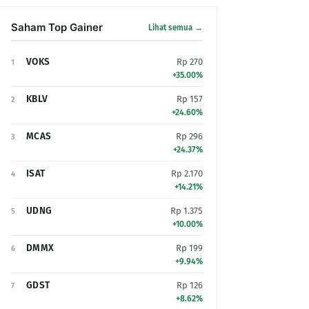
Saham Top Gainer
Lihat semua →
VOKS
Rp 270
1
+35.00%
KBLV
Rp 157
2
+24.60%
MCAS
Rp 296
3
+24.37%
ISAT
Rp 2.170
4
+14.21%
UDNG
Rp 1.375
5
+10.00%
DMMX
Rp 199
6
+9.94%
GDST
Rp 126
7
+8.62%