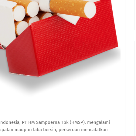
i Indonesia, PT HM Sampoerna Tbk (HMSP), mengalami
ndapatan maupun laba bersih, perseroan mencatatkan