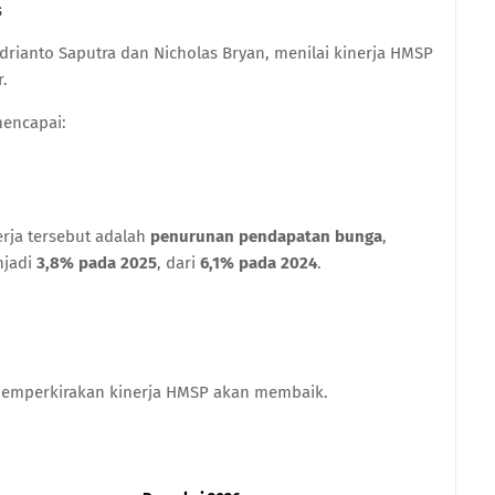
s
ndrianto Saputra dan Nicholas Bryan, menilai kinerja HMSP
.
mencapai:
rja tersebut adalah
penurunan pendapatan bunga
,
njadi
3,8% pada 2025
, dari
6,1% pada 2024
.
 memperkirakan kinerja HMSP akan membaik.