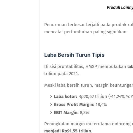
Produk Lainn
Penurunan terbesar terjadi pada produk r
mencatat pertumbuhan paling signifikan.
Laba Bersih Turun Tipis
Di sisi profitabilitas, HMSP membukukan
la
triliun pada 2024.
Meski laba bersih turun, margin keuntunga
Laba kotor:
Rp20,62 triliun (+11,24% YoY
Gross Profit Margin:
18,4%
EBIT Margin:
8,3%
Peningkatan margin ini terutama didorong
menjadi Rp91,55 triliun
.