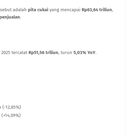
sebut adalah
pita cukai
yang mencapai
Rp63,64 triliun
,
 penjualan
.
 2025 tercatat
Rp51,56 triliun
, turun
5,03% YoY
.
n (-12,85%)
n (+14,09%)