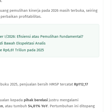
a.
luang pemulihan kinerja pada 2026 masih terbuka, seiring
erbaikan profitabilitas.
r I/2026: Efisiensi atau Pemulihan Fundamental?
 di Bawah Ekspektasi Analis
 Rp6,61 Triliun pada 2025
buku 2025, penjualan bersih HMSP tercatat
Rp112,17
njualan kepada
pihak berelasi
justru mengalami
un
, atau tumbuh
54,81% YoY
. Pertumbuhan ini ditopang