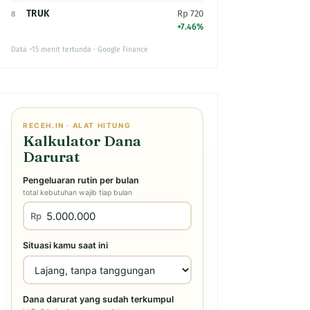
TRUK
Rp 720
8
+7.46%
Data ~15 menit tertunda · Google Finance
RECEH.IN · ALAT HITUNG
Kalkulator Dana
Darurat
Pengeluaran rutin per bulan
total kebutuhan wajib tiap bulan
Rp
Situasi kamu saat ini
Dana darurat yang sudah terkumpul