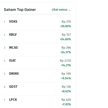
Saham Top Gainer
Lihat semua →
VOKS
Rp 270
1
+35.00%
KBLV
Rp 157
2
+24.60%
MCAS
Rp 296
3
+24.37%
ISAT
Rp 2.170
4
+14.21%
DMMX
Rp 199
5
+9.94%
GDST
Rp 126
6
+8.62%
LPCK
Rp 620
7
+7.83%