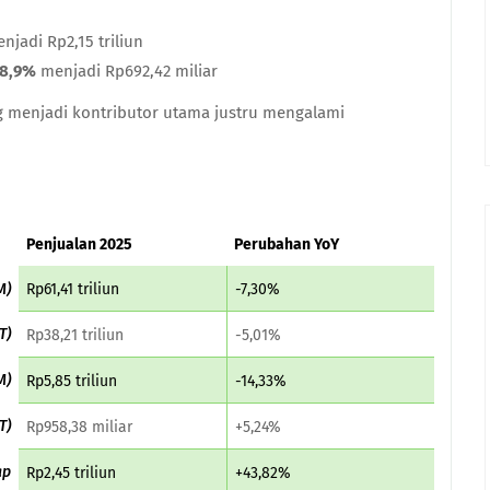
njadi Rp2,15 triliun
8,9%
menjadi Rp692,42 miliar
g menjadi kontributor utama justru mengalami
Penjualan 2025
Perubahan YoY
M)
Rp61,41 triliun
-7,30%
T)
Rp38,21 triliun
-5,01%
M)
Rp5,85 triliun
-14,33%
T)
Rp958,38 miliar
+5,24%
ap
Rp2,45 triliun
+43,82%