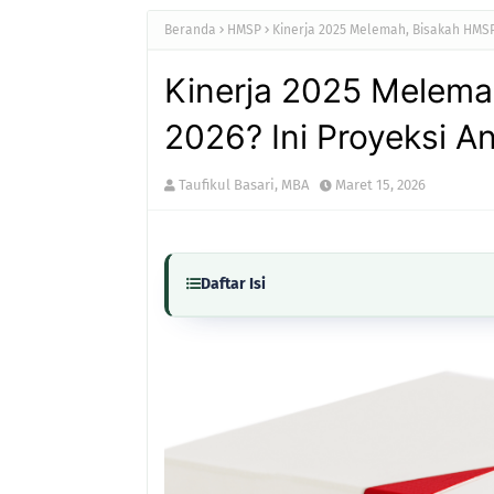
Beranda
HMSP
Kinerja 2025 Melemah, Bisakah HMSP 
Kinerja 2025 Melema
2026? Ini Proyeksi An
Taufikul Basari, MBA
Maret 15, 2026
Daftar Isi