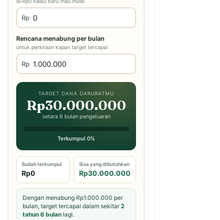
isi Rp0 kalau baru mau mulai
Rp
Rencana menabung per bulan
untuk perkiraan kapan target tercapai
Rp
TARGET DANA DARURATMU
Rp30.000.000
setara 6 bulan pengeluaran
Terkumpul 0%
Sudah terkumpul
Sisa yang dibutuhkan
Rp0
Rp30.000.000
Dengan menabung Rp1.000.000 per
bulan, target tercapai dalam sekitar
2
tahun 6 bulan
lagi.