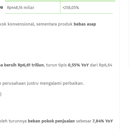
ya
Rp448,16 miliar
+258,05%
okok konvensional, sementara produk
bebas asap
ba bersih Rp6,61 triliun
, turun tipis
0,55% YoY
dari Rp6,64
n perusahaan justru mengalami perbaikan.
)
 oleh turunnya
beban pokok penjualan
sebesar
7,84% YoY