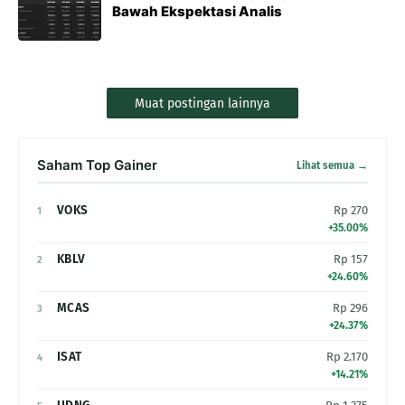
Bawah Ekspektasi Analis
Muat postingan lainnya
Saham Top Gainer
Lihat semua →
VOKS
Rp 270
1
+35.00%
KBLV
Rp 157
2
+24.60%
MCAS
Rp 296
3
+24.37%
ISAT
Rp 2.170
4
+14.21%