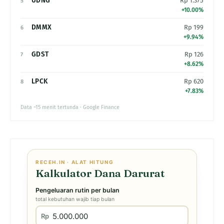
UDNG
Rp 1.375
5
+10.00%
DMMX
Rp 199
6
+9.94%
GDST
Rp 126
7
+8.62%
LPCK
Rp 620
8
+7.83%
Data ~15 menit tertunda · Google Finance
RECEH.IN · ALAT HITUNG
Kalkulator Dana Darurat
Pengeluaran rutin per bulan
total kebutuhan wajib tiap bulan
Rp