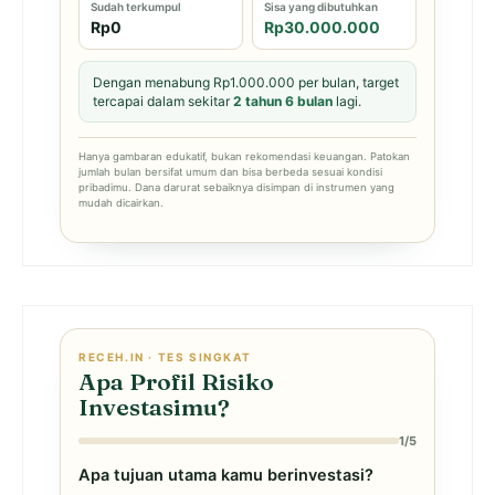
Sudah terkumpul
Sisa yang dibutuhkan
Rp0
Rp30.000.000
Dengan menabung Rp1.000.000 per bulan, target
tercapai dalam sekitar
2 tahun 6 bulan
lagi.
Hanya gambaran edukatif, bukan rekomendasi keuangan. Patokan
jumlah bulan bersifat umum dan bisa berbeda sesuai kondisi
pribadimu. Dana darurat sebaiknya disimpan di instrumen yang
mudah dicairkan.
RECEH.IN · TES SINGKAT
Apa Profil Risiko
Investasimu?
1/5
Apa tujuan utama kamu berinvestasi?