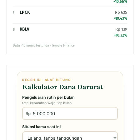
+10.66%
LPCK
Rp 635
7
+10.43%
KBLV
Rp 139
8
+10.32%
Data ~15 menit tertunda · Google Finance
RECEH.IN · ALAT HITUNG
Kalkulator Dana Darurat
Pengeluaran rutin per bulan
total kebutuhan wajib tiap bulan
Rp
Situasi kamu saat ini