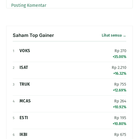
Posting Komentar
Saham Top Gainer
Lihat semua →
VOKS
Rp 270
1
+35.00%
ISAT
Rp 2.210
2
+16.32%
TRUK
Rp 755
3
+12.69%
MCAS
Rp 264
4
+10.92%
ESTI
Rp 195
5
+10.80%
IKBI
Rp 675
6