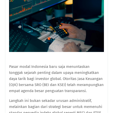
Pasar modal Indonesia baru saja menuntaskan
tonggak sejarah penting dalam upaya meningkatkan
daya tarik bagi investor global. Otoritas Jasa Keuangan
(OJK) bersama SRO (BEI dan KSEI) telah merampungkan
empat agenda besar penguatan transparansi.
Langkah ini bukan sekadar urusan administratif,
melainkan bagian dari strategi besar untuk memenuhi
standar penyedia indeks global seperti MSCI dan FTSE.