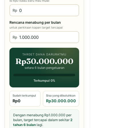
isi Rp0 kalau baru mau mulai
Rp
Rencana menabung per bulan
untuk perkiraan kapan target tercapai
Rp
TARGET DANA DARURATMU
Rp30.000.000
setara 6 bulan pengeluaran
Terkumpul 0%
Sudah terkumpul
Sisa yang dibutuhkan
Rp0
Rp30.000.000
Dengan menabung Rp1.000.000 per
bulan, target tercapai dalam sekitar
2
tahun 6 bulan
lagi.