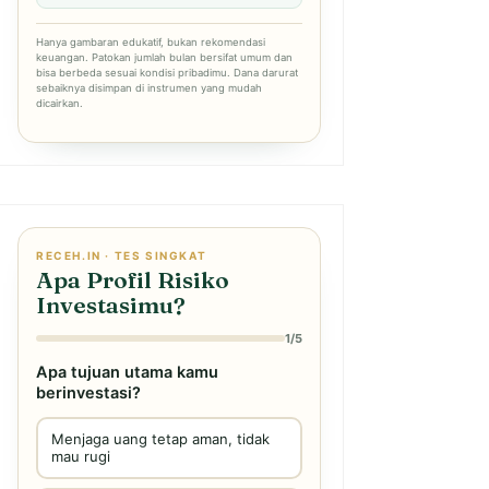
Hanya gambaran edukatif, bukan rekomendasi
keuangan. Patokan jumlah bulan bersifat umum dan
bisa berbeda sesuai kondisi pribadimu. Dana darurat
sebaiknya disimpan di instrumen yang mudah
dicairkan.
RECEH.IN · TES SINGKAT
Apa Profil Risiko
Investasimu?
1/5
Apa tujuan utama kamu
berinvestasi?
Menjaga uang tetap aman, tidak
mau rugi