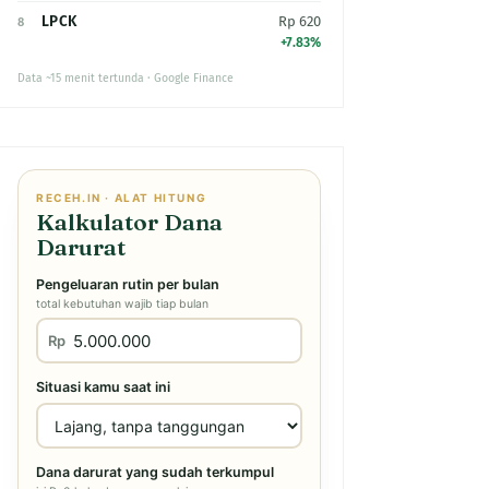
LPCK
Rp 620
8
+7.83%
Data ~15 menit tertunda · Google Finance
RECEH.IN · ALAT HITUNG
Kalkulator Dana
Darurat
Pengeluaran rutin per bulan
total kebutuhan wajib tiap bulan
Rp
Situasi kamu saat ini
Dana darurat yang sudah terkumpul