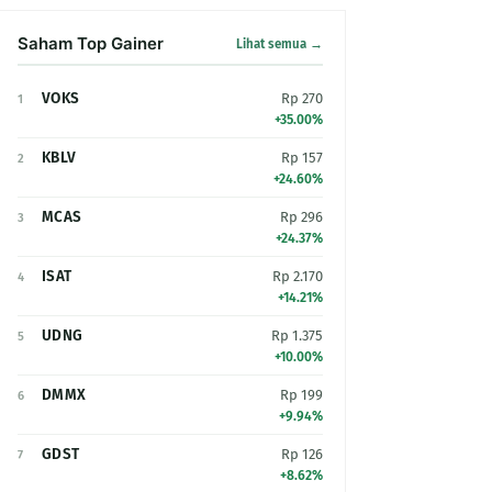
Saham Top Gainer
Lihat semua →
VOKS
Rp 270
1
+35.00%
KBLV
Rp 157
2
+24.60%
MCAS
Rp 296
3
+24.37%
ISAT
Rp 2.170
4
+14.21%
UDNG
Rp 1.375
5
+10.00%
DMMX
Rp 199
6
+9.94%
GDST
Rp 126
7
+8.62%