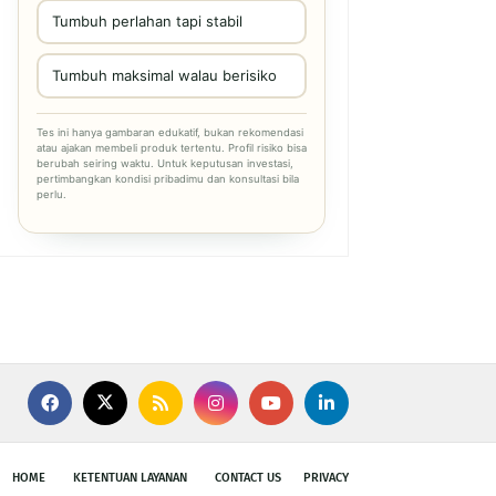
Tumbuh perlahan tapi stabil
Tumbuh maksimal walau berisiko
Tes ini hanya gambaran edukatif, bukan rekomendasi
atau ajakan membeli produk tertentu. Profil risiko bisa
berubah seiring waktu. Untuk keputusan investasi,
pertimbangkan kondisi pribadimu dan konsultasi bila
perlu.
HOME
KETENTUAN LAYANAN
CONTACT US
PRIVACY