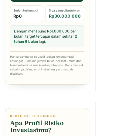
Sudah terkumpul
Sisa yang dibutuhkan
Rp0
Rp30.000.000
Dengan menabung Rp1.000.000 per
bulan, target tercapai dalam sekitar
2
tahun 6 bulan
lagi.
Hanya gambaran edukatif, bukan rekomendasi
keuangan. Patokan jumlah bulan bersifat umum dan
bisa berbeda sesuai kondisi pribadimu. Dana darurat
sebaiknya disimpan di instrumen yang mudah
dicairkan.
RECEH.IN · TES SINGKAT
Apa Profil Risiko
Investasimu?