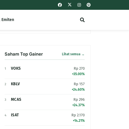
l Emiten
Saham Top Gainer
Lihat semua →
VOKS
Rp 270
1
+35.00%
KBLV
Rp 157
2
+24.60%
MCAS
Rp 296
3
+24.37%
ISAT
Rp 2.170
4
+14.21%