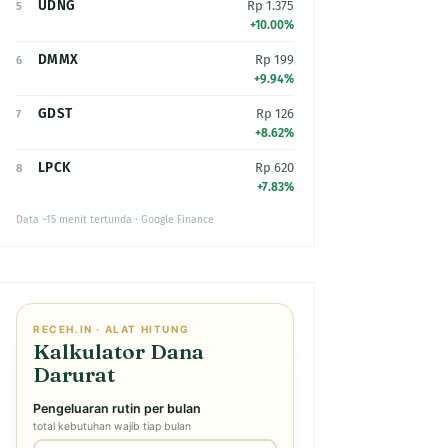
UDNG
Rp 1.375
5
+10.00%
DMMX
Rp 199
6
+9.94%
GDST
Rp 126
7
+8.62%
LPCK
Rp 620
8
+7.83%
Data ~15 menit tertunda · Google Finance
RECEH.IN · ALAT HITUNG
Kalkulator Dana
Darurat
Pengeluaran rutin per bulan
total kebutuhan wajib tiap bulan