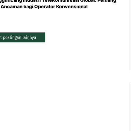
ngguncang Industri Telekomunikasi Global: Peluang
n Ancaman bagi Operator Konvensional
t postingan lainnya