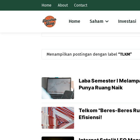
Home
About
Contact
Home
Saham
Investasi
Menampilkan postingan dengan label
TLKM
Laba Semester I Melampa
Punya Ruang Naik
Telkom "Beres-Beres Ru
Efisiensi!