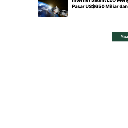
Internet Satelit LEO Me
Pasar US$650 Miliar da
Mua