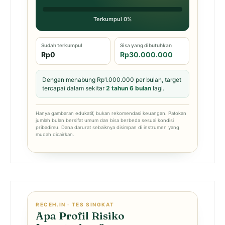
Terkumpul 0%
Sudah terkumpul
Sisa yang dibutuhkan
Rp0
Rp30.000.000
Dengan menabung Rp1.000.000 per bulan, target
tercapai dalam sekitar
2 tahun 6 bulan
lagi.
Hanya gambaran edukatif, bukan rekomendasi keuangan. Patokan
jumlah bulan bersifat umum dan bisa berbeda sesuai kondisi
pribadimu. Dana darurat sebaiknya disimpan di instrumen yang
mudah dicairkan.
RECEH.IN · TES SINGKAT
Apa Profil Risiko