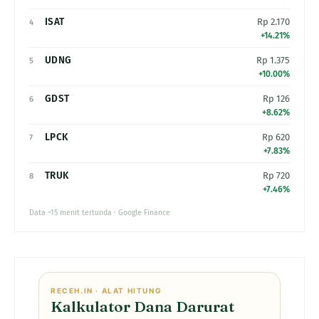
ISAT
Rp 2.170
4
+14.21%
UDNG
Rp 1.375
5
+10.00%
GDST
Rp 126
6
+8.62%
LPCK
Rp 620
7
+7.83%
TRUK
Rp 720
8
+7.46%
Data ~15 menit tertunda · Google Finance
RECEH.IN · ALAT HITUNG
Kalkulator Dana Darurat