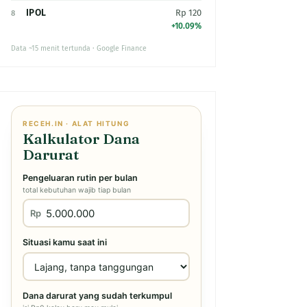
IPOL
Rp 120
8
+10.09%
Data ~15 menit tertunda · Google Finance
RECEH.IN · ALAT HITUNG
Kalkulator Dana
Darurat
Pengeluaran rutin per bulan
total kebutuhan wajib tiap bulan
Rp
Situasi kamu saat ini
Dana darurat yang sudah terkumpul