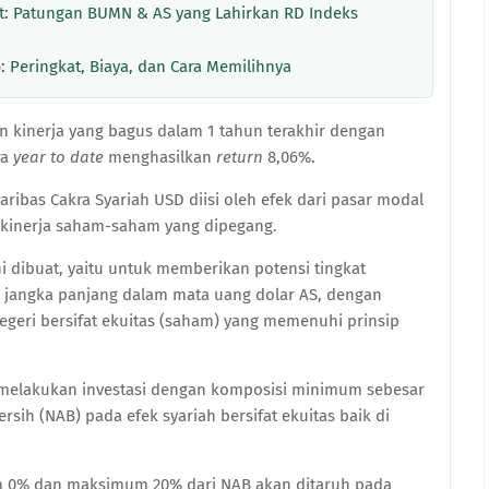
: Patungan BUMN & AS yang Lahirkan RD Indeks
: Peringkat, Biaya, dan Cara Memilihnya
 kinerja yang bagus dalam 1 tahun terakhir dengan
ra
year to date
menghasilkan
return
8,06%.
aribas Cakra Syariah USD diisi oleh efek dari pasar modal
eh kinerja saham-saham yang dipegang.
ni dibuat, yaitu untuk memberikan potensi tingkat
 jangka panjang dalam mata uang dolar AS, dengan
negeri bersifat ekuitas (saham) yang memenuhi prinsip
 melakukan investasi dengan komposisi minimum sebesar
sih (NAB) pada efek syariah bersifat ekuitas baik di
um 0% dan maksimum 20% dari NAB akan ditaruh pada