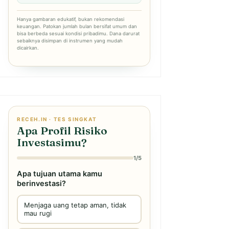
Hanya gambaran edukatif, bukan rekomendasi
keuangan. Patokan jumlah bulan bersifat umum dan
bisa berbeda sesuai kondisi pribadimu. Dana darurat
sebaiknya disimpan di instrumen yang mudah
dicairkan.
RECEH.IN · TES SINGKAT
Apa Profil Risiko
Investasimu?
1/5
Apa tujuan utama kamu
berinvestasi?
Menjaga uang tetap aman, tidak
mau rugi