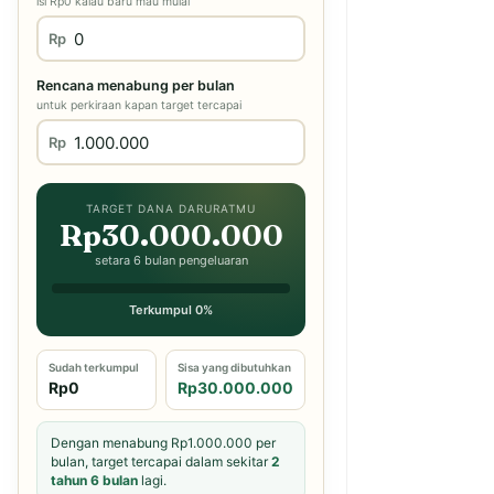
isi Rp0 kalau baru mau mulai
Rp
Rencana menabung per bulan
untuk perkiraan kapan target tercapai
Rp
TARGET DANA DARURATMU
Rp30.000.000
setara 6 bulan pengeluaran
Terkumpul 0%
Sudah terkumpul
Sisa yang dibutuhkan
Rp0
Rp30.000.000
Dengan menabung Rp1.000.000 per
bulan, target tercapai dalam sekitar
2
tahun 6 bulan
lagi.