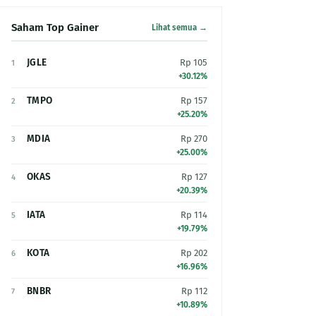
Saham Top Gainer
Lihat semua →
JGLE
Rp 105
1
+30.12%
TMPO
Rp 157
2
+25.20%
MDIA
Rp 270
3
+25.00%
OKAS
Rp 127
4
+20.39%
IATA
Rp 114
5
+19.79%
KOTA
Rp 202
6
+16.96%
BNBR
Rp 112
7
+10.89%