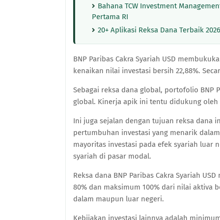
Bahana TCW Investment Management
Pertama RI
20+ Aplikasi Reksa Dana Terbaik 2026
BNP Paribas Cakra Syariah USD membukukan
kenaikan nilai investasi bersih 22,88%. Seca
Sebagai reksa dana global, portofolio BNP P
global. Kinerja apik ini tentu didukung ol
Ini juga sejalan dengan tujuan reksa dana i
pertumbuhan investasi yang menarik dalam
mayoritas investasi pada efek syariah luar 
syariah di pasar modal.
Reksa dana BNP Paribas Cakra Syariah USD
80% dan maksimum 100% dari nilai aktiva ber
dalam maupun luar negeri.
Kebijakan investasi lainnya adalah minim