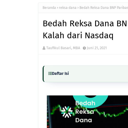
Beranda
reksa dana
Bedah Reksa Dana BNP Paribas
Bedah Reksa Dana BNP
Kalah dari Nasdaq
Taufikul Basari, MBA
Juni 21, 2021
Daftar Isi