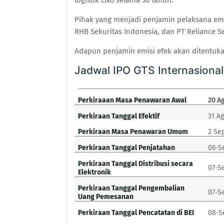
logistik LNG selama 30 tahun.
Pihak yang menjadi penjamin pelaksana emi
RHB Sekuritas Indonesia, dan PT Reliance S
Adapun penjamin emisi efek akan ditentuk
Jadwal IPO GTS Internasional
Perkiraaan Masa Penawaran Awal
20 A
Perkiraan Tanggal Efektif
31 A
Perkiraan Masa Penawaran Umum
2 Se
Perkiraan Tanggal Penjatahan
06-S
Perkiraan Tanggal Distribusi secara
07-S
Elektronik
Perkiraan Tanggal Pengembalian
07-S
Uang Pemesanan
Perkiraan Tanggal Pencatatan di BEI
08-S