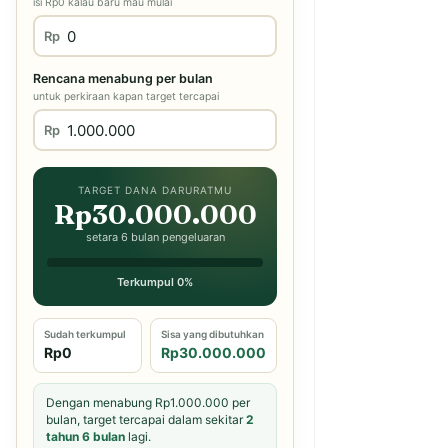
isi Rp0 kalau baru mau mulai
Rp
Rencana menabung per bulan
untuk perkiraan kapan target tercapai
Rp
TARGET DANA DARURATMU
Rp30.000.000
setara 6 bulan pengeluaran
Terkumpul 0%
Sudah terkumpul
Sisa yang dibutuhkan
Rp0
Rp30.000.000
Dengan menabung Rp1.000.000 per
bulan, target tercapai dalam sekitar
2
tahun 6 bulan
lagi.