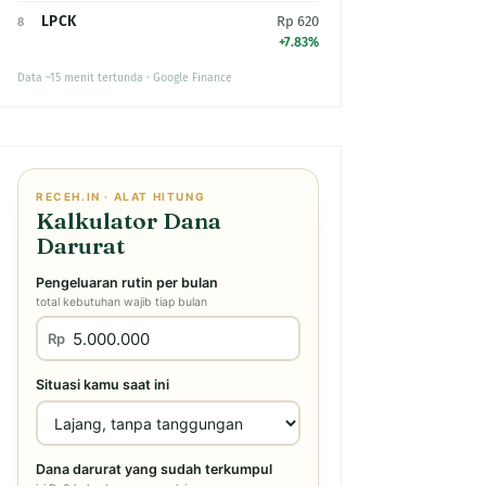
LPCK
Rp 620
8
+7.83%
Data ~15 menit tertunda · Google Finance
RECEH.IN · ALAT HITUNG
Kalkulator Dana
Darurat
Pengeluaran rutin per bulan
total kebutuhan wajib tiap bulan
Rp
Situasi kamu saat ini
Dana darurat yang sudah terkumpul