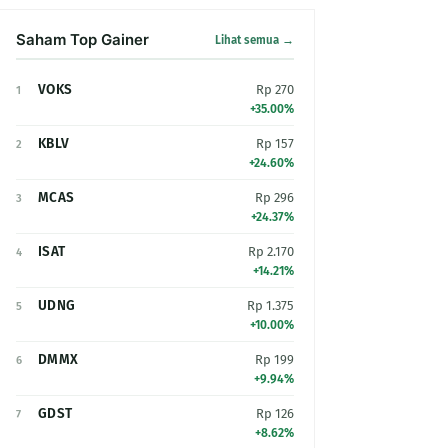
Saham Top Gainer
Lihat semua →
VOKS
Rp 270
1
+35.00%
KBLV
Rp 157
2
+24.60%
MCAS
Rp 296
3
+24.37%
ISAT
Rp 2.170
4
+14.21%
UDNG
Rp 1.375
5
+10.00%
DMMX
Rp 199
6
+9.94%
GDST
Rp 126
7
+8.62%