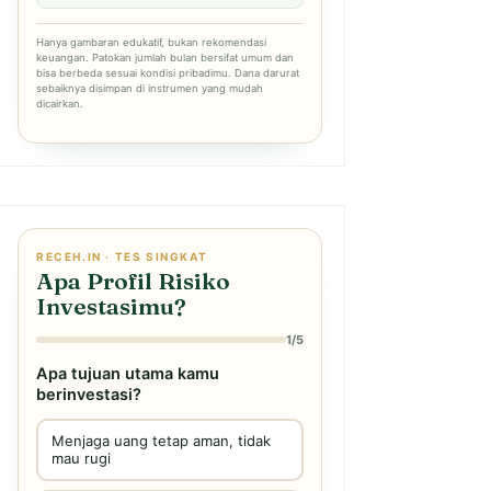
Hanya gambaran edukatif, bukan rekomendasi
keuangan. Patokan jumlah bulan bersifat umum dan
bisa berbeda sesuai kondisi pribadimu. Dana darurat
sebaiknya disimpan di instrumen yang mudah
dicairkan.
RECEH.IN · TES SINGKAT
Apa Profil Risiko
Investasimu?
1/5
Apa tujuan utama kamu
berinvestasi?
Menjaga uang tetap aman, tidak
mau rugi