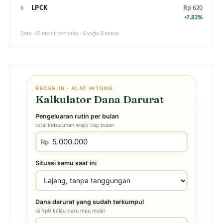
LPCK
Rp 620
8
+7.83%
Data ~15 menit tertunda · Google Finance
RECEH.IN · ALAT HITUNG
Kalkulator Dana Darurat
Pengeluaran rutin per bulan
total kebutuhan wajib tiap bulan
Rp
Situasi kamu saat ini
Dana darurat yang sudah terkumpul
isi Rp0 kalau baru mau mulai