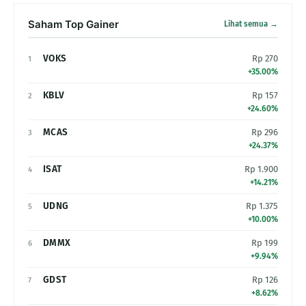
Saham Top Gainer
Lihat semua →
VOKS
Rp 270
1
+35.00%
KBLV
Rp 157
2
+24.60%
MCAS
Rp 296
3
+24.37%
ISAT
Rp 1.900
4
+14.21%
UDNG
Rp 1.375
5
+10.00%
DMMX
Rp 199
6
+9.94%
GDST
Rp 126
7
+8.62%