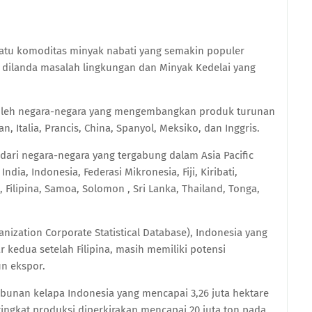
satu komoditas minyak nabati yang semakin populer
ng dilanda masalah lingkungan dan Minyak Kedelai yang
 oleh negara-negara yang mengembangkan produk turunan
n, Italia, Prancis, China, Spanyol, Meksiko, dan Inggris.
dari negara-negara yang tergabung dalam Asia Pacific
dia, Indonesia, Federasi Mikronesia, Fiji, Kiribati,
 Filipina, Samoa, Solomon , Sri Lanka, Thailand, Tonga,
nization Corporate Statistical Database), Indonesia yang
kedua setelah Filipina, masih memiliki potensi
n ekspor.
ebunan kelapa Indonesia yang mencapai 3,26 juta hektare
tingkat produksi diperkirakan mencapai 20 juta ton pada