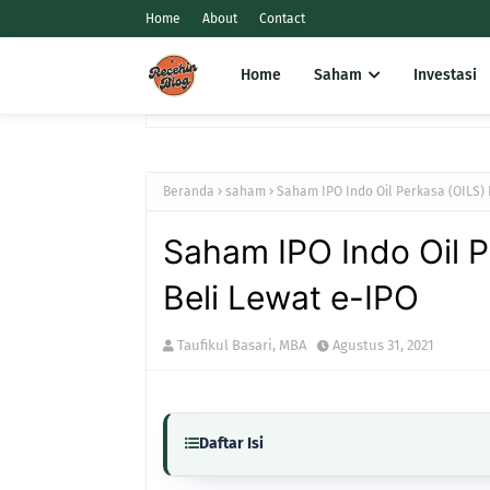
Home
About
Contact
Home
Saham
Investasi
Beranda
saham
Saham IPO Indo Oil Perkasa (OILS) 
Saham IPO Indo Oil P
Beli Lewat e-IPO
Taufikul Basari, MBA
Agustus 31, 2021
Daftar Isi