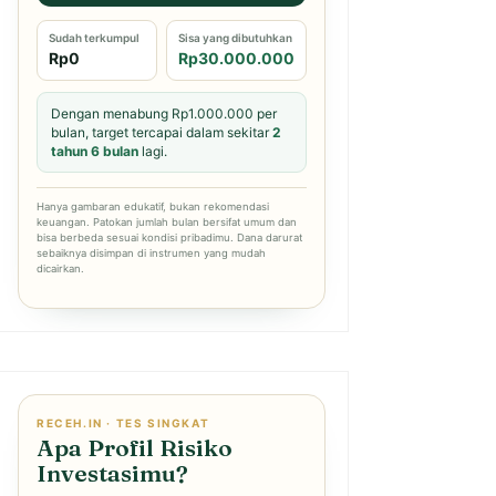
Sudah terkumpul
Sisa yang dibutuhkan
Rp0
Rp30.000.000
Dengan menabung Rp1.000.000 per
bulan, target tercapai dalam sekitar
2
tahun 6 bulan
lagi.
Hanya gambaran edukatif, bukan rekomendasi
keuangan. Patokan jumlah bulan bersifat umum dan
bisa berbeda sesuai kondisi pribadimu. Dana darurat
sebaiknya disimpan di instrumen yang mudah
dicairkan.
RECEH.IN · TES SINGKAT
Apa Profil Risiko
Investasimu?