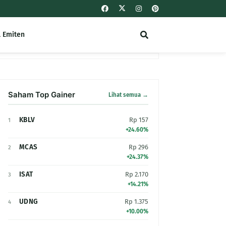
l Emiten
Saham Top Gainer
Lihat semua →
KBLV
Rp 157
1
+24.60%
MCAS
Rp 296
2
+24.37%
ISAT
Rp 2.170
3
+14.21%
UDNG
Rp 1.375
4
+10.00%