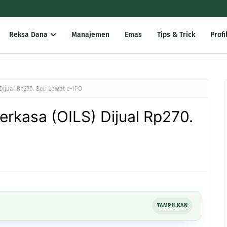
Reksa Dana
Manajemen
Emas
Tips & Trick
Profi
Dijual Rp270. Beli Lewat e-IPO
erkasa (OILS) Dijual Rp270.
TAMPILKAN