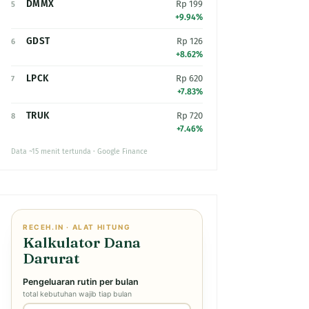
DMMX
Rp 199
5
+9.94%
GDST
Rp 126
6
+8.62%
LPCK
Rp 620
7
+7.83%
TRUK
Rp 720
8
+7.46%
Data ~15 menit tertunda · Google Finance
RECEH.IN · ALAT HITUNG
Kalkulator Dana
Darurat
Pengeluaran rutin per bulan
total kebutuhan wajib tiap bulan