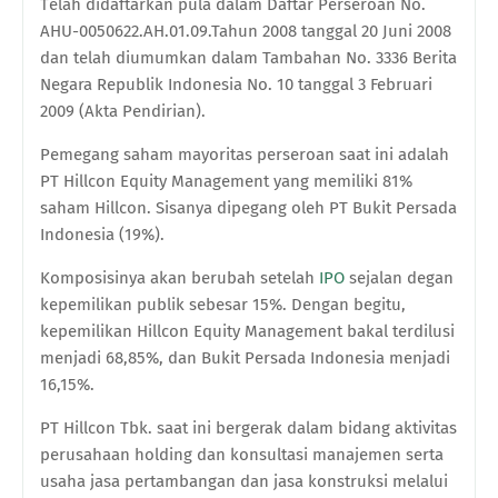
T
elah didaftarkan
pula
dalam Daftar Perseroan No.
AHU-0050622.AH.01.09.Tahun 2008 tanggal 20 Juni 2008
dan telah diumumkan dalam Tambahan No. 3336 Berita
Negara Republik Indonesia No. 10 tanggal 3 Februari
2009 (Akta Pendirian).
Pemegang saham mayoritas perseroan saat ini adalah
PT Hillcon Equity Management yang memiliki 81%
saham Hillcon. Sisanya dipegang oleh PT Bukit Persada
Indonesia (19%).
Komposisinya akan berubah setelah
IPO
sejalan degan
kepemilikan publik sebesar 15%. Dengan begitu,
kepemilikan
Hillcon Equity Management bakal terdilusi
menjadi 68,85%, dan Bukit Persada Indonesia menjadi
16,15%.
PT Hillcon Tbk
.
saat ini bergerak dalam bidang aktivitas
perusahaan holding dan konsultasi manajemen serta
usaha jasa pertambangan dan jasa konstruksi melalui