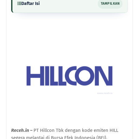
Daftar Isi
TAMPILKAN
Receh.in –
PT Hillcon Tbk
dengan k
ode
e
miten
HILL
segera melantai di Bursa Efek Indonesia (BEI).