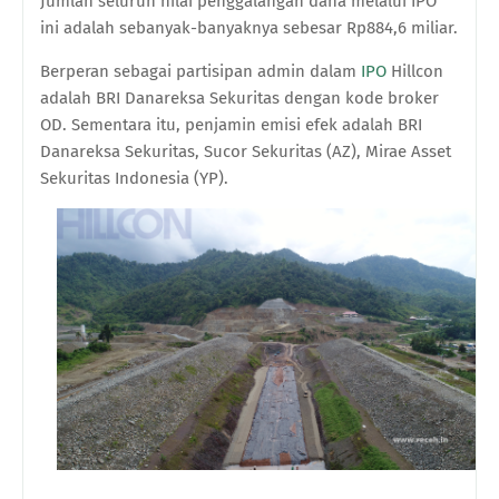
Jumlah seluruh nilai
penggalangan dana melalui IPO
ini adalah sebanyak
-
banyaknya sebesar Rp884
,
6
miliar.
Berperan sebagai p
artisipan
a
dmin
dalam
IPO
Hillcon
adalah
BRI Danareksa Sekuritas
dengan kode broker
OD
. Sementara itu, penjamin emisi efek adalah
BRI
Danareksa Sekuritas
,
Sucor Sekuritas
(
AZ
),
Mirae Asset
Sekuritas Indonesia
(
YP
).