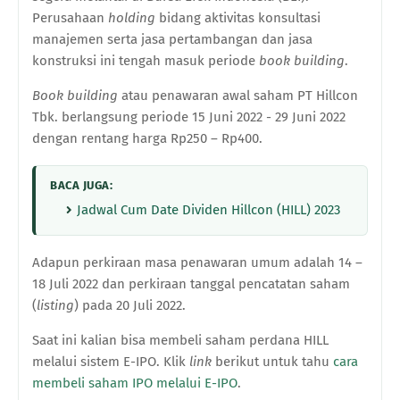
Perusahaan
h
olding
bidang a
ktivitas
k
onsultasi
m
anajemen serta
j
asa
p
ertambangan dan
j
asa
k
onstruksi
ini tengah masuk periode
book building
.
Book building
atau penawaran awal saham
PT Hillcon
Tbk
. berlangsung periode 15 Juni 2022 - 29 Juni 2022
dengan rentang harga Rp250 – Rp400.
BACA JUGA:
Jadwal Cum Date Dividen Hillcon (HILL) 2023
Adapun perkiraan masa penawaran umum adalah 14 –
18 Juli 2022 dan perkiraan tanggal pencatatan saham
(
listing
) pada 20 Juli 2022.
Saat ini kalian bisa membeli saham perdana HILL
melalui sistem E-IPO. Klik
link
berikut untuk tahu
cara
membeli saham IPO melalui E-IPO
.