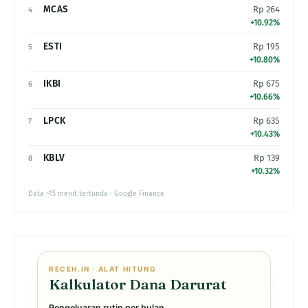
MCAS
Rp 264
4
+10.92%
ESTI
Rp 195
5
+10.80%
IKBI
Rp 675
6
+10.66%
LPCK
Rp 635
7
+10.43%
KBLV
Rp 139
8
+10.32%
Data ~15 menit tertunda · Google Finance
RECEH.IN · ALAT HITUNG
Kalkulator Dana Darurat
Pengeluaran rutin per bulan