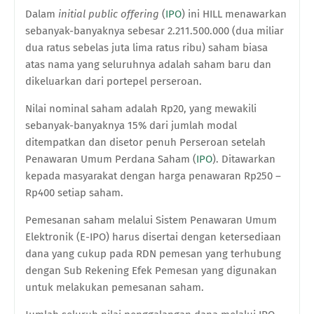
Dalam
initial public offering
(
IPO
) ini HILL menawarkan
sebanyak-banyaknya sebesar 2.211.500.000 (dua miliar
dua ratus sebelas juta lima ratus ribu) saham biasa
atas nama yang seluruhnya adalah saham baru dan
dikeluarkan dari portepel perseroan.
N
ilai nominal
saham adalah
Rp20, yang mewakili
sebanyak-banyaknya 15% dari jumlah modal
ditempatkan dan disetor penuh Perseroan setelah
Penawaran Umum Perdana Saham (
IPO
). D
itawarkan
kepada
m
asyarakat dengan
h
arga
p
enawaran Rp250 –
Rp400 setiap saham.
Pemesanan
s
aham melalui Sistem Penawaran Umum
Elektronik
(E-IPO)
harus disertai dengan ketersediaan
dana yang cukup pada RDN pemesan yang terhubung
dengan Sub Rekening Efek Pemesan yang digunakan
untuk melakukan pemesanan saham.