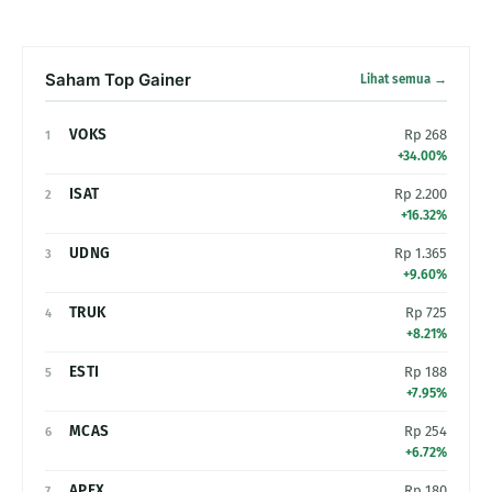
Saham Top Gainer
Lihat semua →
VOKS
Rp 268
1
+34.00%
ISAT
Rp 2.200
2
+16.32%
UDNG
Rp 1.365
3
+9.60%
TRUK
Rp 725
4
+8.21%
ESTI
Rp 188
5
+7.95%
MCAS
Rp 254
6
+6.72%
APEX
Rp 180
7