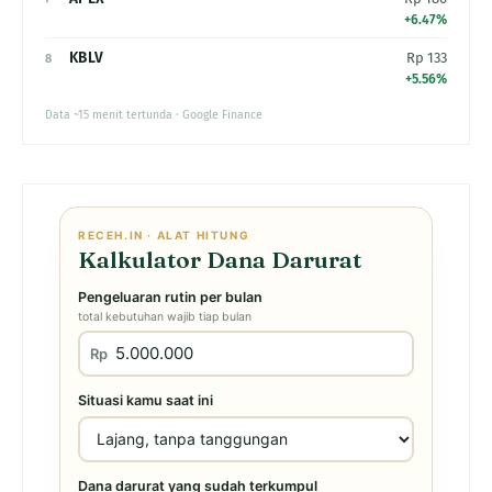
+6.47%
KBLV
Rp 133
8
+5.56%
Data ~15 menit tertunda · Google Finance
RECEH.IN · ALAT HITUNG
Kalkulator Dana Darurat
Pengeluaran rutin per bulan
total kebutuhan wajib tiap bulan
Rp
Situasi kamu saat ini
Dana darurat yang sudah terkumpul