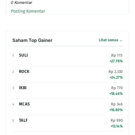
0 Komentar
Posting Komentar
Saham Top Gainer
Lihat semua →
SULI
Rp 115
1
+27.78%
ROCK
Rp 2.330
2
+24.27%
IKBI
Rp 770
3
+18.46%
MCAS
Rp 346
4
+16.89%
TALF
Rp 990
5
+13.14%