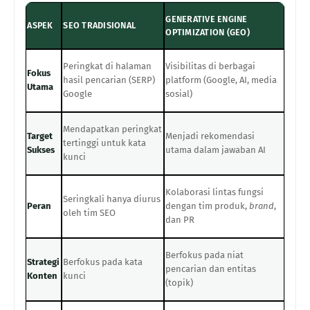
GENERATIVE ENGINE
ASPEK
SEO TRADISIONAL
OPTIMIZATION (GEO)
Peringkat di halaman
Visibilitas di berbagai
Fokus
hasil pencarian (SERP)
platform (Google, AI, media
Utama
Google
sosial)
Mendapatkan peringkat
Target
Menjadi rekomendasi
tertinggi untuk kata
Sukses
utama dalam jawaban AI
kunci
Kolaborasi lintas fungsi
Seringkali hanya diurus
Peran
dengan tim produk,
brand
,
oleh tim SEO
dan PR
Berfokus pada niat
Strategi
Berfokus pada kata
pencarian dan entitas
Konten
kunci
(topik)