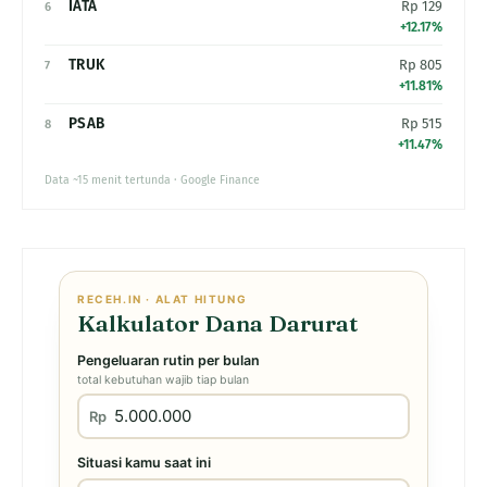
IATA
Rp 129
6
+12.17%
TRUK
Rp 805
7
+11.81%
PSAB
Rp 515
8
+11.47%
Data ~15 menit tertunda · Google Finance
RECEH.IN · ALAT HITUNG
Kalkulator Dana Darurat
Pengeluaran rutin per bulan
total kebutuhan wajib tiap bulan
Rp
Situasi kamu saat ini